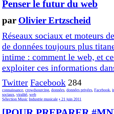
Penser le futur du web
par
Olivier Ertzscheid
Réseaux sociaux et moteurs de 
de données toujours plus titan
intime : comment le web, et ces
exploiter ces informations dans
Twitter
Facebook
284
connaissance
,
crowdsourcing
,
données
,
données privées
,
Facebook
,
i
sociaux
,
viralité
,
web
Sélection Music
Industrie musicale
• 21 juin 2011
[POUR PREPARER #MNW3]