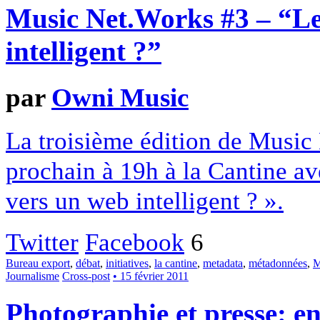
Music Net.Works #3 – “Le
intelligent ?”
par
Owni Music
La troisième édition de Music 
prochain à 19h à la Cantine a
vers un web intelligent ? ».
Twitter
Facebook
6
Bureau export
,
débat
,
initiatives
,
la cantine
,
metadata
,
métadonnées
,
M
Journalisme
Cross-post
• 15 février 2011
Photographie et presse: ent