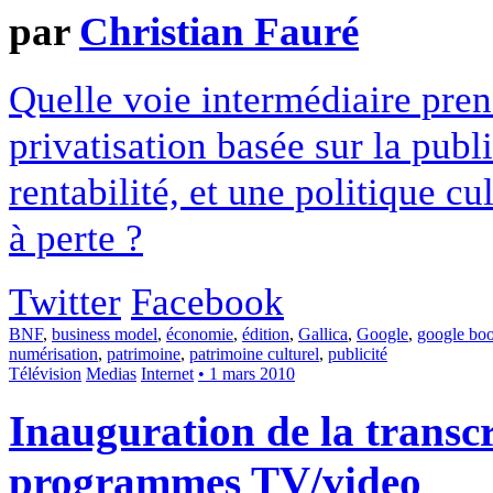
par
Christian Fauré
Quelle voie intermédiaire pren
privatisation basée sur la publ
rentabilité, et une politique c
à perte ?
Twitter
Facebook
BNF
,
business model
,
économie
,
édition
,
Gallica
,
Google
,
google bo
numérisation
,
patrimoine
,
patrimoine culturel
,
publicité
Télévision
Medias
Internet
• 1 mars 2010
Inauguration de la transc
programmes TV/video