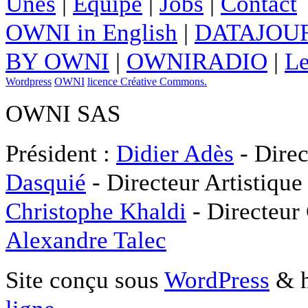
Unes
|
Equipe
|
Jobs
|
Contact
OWNI in English
|
DATAJOUR
BY OWNI
|
OWNIRADIO
|
Le
Wordpress
OWNI
licence Créative Commons.
OWNI SAS
Président :
Didier Adès
- Direc
Dasquié
- Directeur Artistique
Christophe Khaldi
- Directeur
Alexandre Talec
Site conçu sous
WordPress
& h