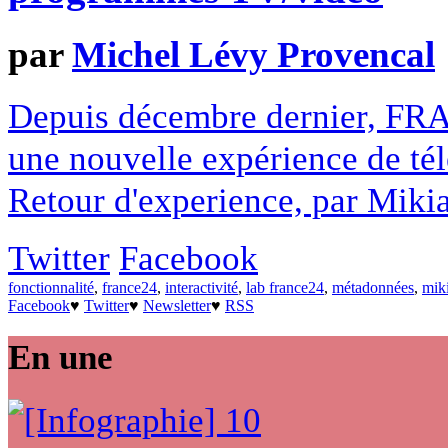
par
Michel Lévy Provencal
Depuis décembre dernier, FRA
une nouvelle expérience de télé
Retour d'experience, par Miki
Twitter
Facebook
fonctionnalité
,
france24
,
interactivité
,
lab france24
,
métadonnées
,
mik
Facebook
♥
Twitter
♥
Newsletter
♥
RSS
En une