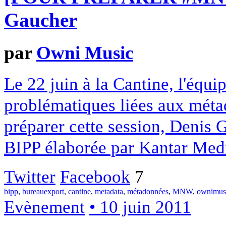
Gaucher
par
Owni Music
Le 22 juin à la Cantine, l'équ
problématiques liées aux méta
préparer cette session, Denis 
BIPP élaborée par Kantar Med
Twitter
Facebook
7
bipp
,
bureauexport
,
cantine
,
metadata
,
métadonnées
,
MNW
,
ownimus
Evènement
• 10 juin 2011