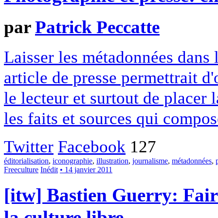
par
Patrick Peccatte
Laisser les métadonnées dans l
article de presse permettrait d
le lecteur et surtout de place
les faits et sources qui compos
Twitter
Facebook
127
éditorialisation
,
iconographie
,
illustration
,
journalisme
,
métadonnées
,
Freeculture
Inédit
• 14 janvier 2011
[itw] Bastien Guerry: Fair
la culture libre