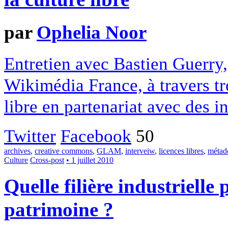
par
Ophelia Noor
Entretien avec Bastien Guerry,
Wikimédia France, à travers tro
libre en partenariat avec des in
Twitter
Facebook
50
archives
,
creative commons
,
GLAM
,
interveiw
,
licences libres
,
métad
Culture
Cross-post
• 1 juillet 2010
Quelle filière industrielle
patrimoine ?