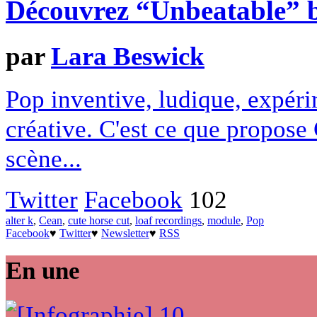
Découvrez “Unbeatable”
par
Lara Beswick
Pop inventive, ludique, expérim
créative. C'est ce que propose
scène...
Twitter
Facebook
102
alter k
,
Cean
,
cute horse cut
,
loaf recordings
,
module
,
Pop
Facebook
♥
Twitter
♥
Newsletter
♥
RSS
En une