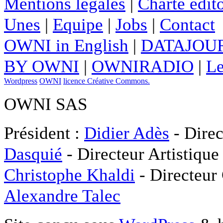
Mentions légales
|
Charte édito
Unes
|
Equipe
|
Jobs
|
Contact
OWNI in English
|
DATAJOUR
BY OWNI
|
OWNIRADIO
|
Le
Wordpress
OWNI
licence Créative Commons.
OWNI SAS
Président :
Didier Adès
- Direc
Dasquié
- Directeur Artistique
Christophe Khaldi
- Directeur
Alexandre Talec