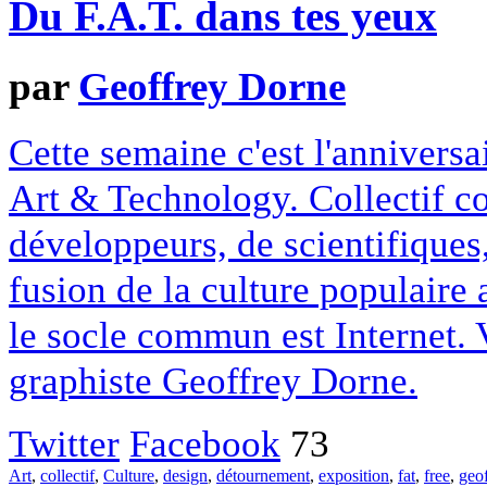
Du F.A.T. dans tes yeux
par
Geoffrey Dorne
Cette semaine c'est l'anniversa
Art & Technology. Collectif co
développeurs, de scientifiques,
fusion de la culture populaire
le socle commun est Internet. 
graphiste Geoffrey Dorne.
Twitter
Facebook
73
Art
,
collectif
,
Culture
,
design
,
détournement
,
exposition
,
fat
,
free
,
geo