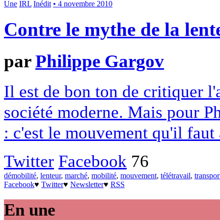
Une
IRL
Inédit
• 4 novembre 2010
Contre le mythe de la lent
par
Philippe Gargov
Il est de bon ton de critiquer l
société moderne. Mais pour Ph
: c'est le mouvement qu'il faut 
Twitter
Facebook
76
démobilité
,
lenteur
,
marché
,
mobilité
,
mouvement
,
télétravail
,
transpor
Facebook
♥
Twitter
♥
Newsletter
♥
RSS
En une