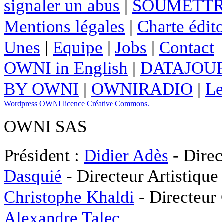
signaler un abus
|
SOUMETTR
Mentions légales
|
Charte édito
Unes
|
Equipe
|
Jobs
|
Contact
OWNI in English
|
DATAJOUR
BY OWNI
|
OWNIRADIO
|
Le
Wordpress
OWNI
licence Créative Commons.
OWNI SAS
Président :
Didier Adès
- Direc
Dasquié
- Directeur Artistique
Christophe Khaldi
- Directeur
Alexandre Talec