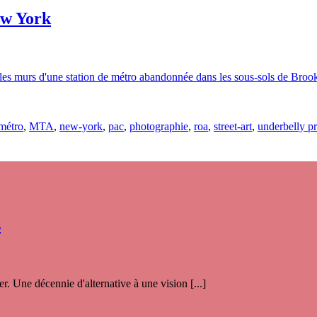
ew York
les murs d'une station de métro abandonnée dans les sous-sols de Brookl
métro
,
MTA
,
new-york
,
pac
,
photographie
,
roa
,
street-art
,
underbelly pr
s
. Une décennie d'alternative à une vision [...]