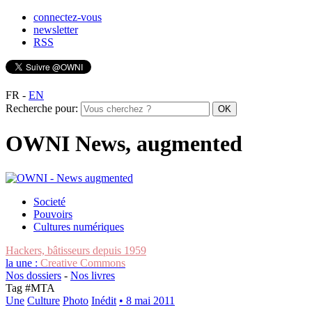
connectez-vous
newsletter
RSS
FR
-
EN
Recherche pour:
OWNI News, augmented
Societé
Pouvoirs
Cultures numériques
Hackers, bâtisseurs depuis 1959
la une :
Creative Commons
Nos dossiers
-
Nos livres
Tag #
MTA
Une
Culture
Photo
Inédit
• 8 mai 2011