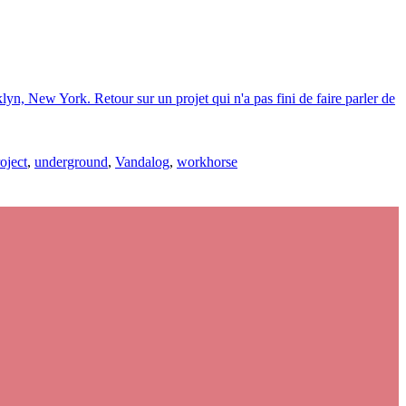
yn, New York. Retour sur un projet qui n'a pas fini de faire parler de
oject
,
underground
,
Vandalog
,
workhorse