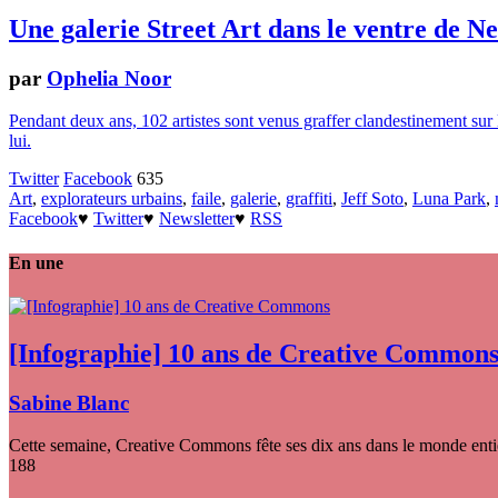
Une galerie Street Art dans le ventre de N
par
Ophelia Noor
Pendant deux ans, 102 artistes sont venus graffer clandestinement sur 
lui.
Twitter
Facebook
635
Art
,
explorateurs urbains
,
faile
,
galerie
,
graffiti
,
Jeff Soto
,
Luna Park
,
Facebook
♥
Twitter
♥
Newsletter
♥
RSS
En une
[Infographie] 10 ans de Creative Common
Sabine Blanc
Cette semaine, Creative Commons fête ses dix ans dans le monde entier
188