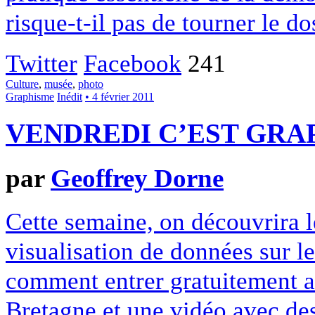
risque-t-il pas de tourner le do
Twitter
Facebook
241
Culture
,
musée
,
photo
Graphisme
Inédit
• 4 février 2011
VENDREDI C’EST GRAP
par
Geoffrey Dorne
Cette semaine, on découvrira l
visualisation de données sur le 
comment entrer gratuitement a
Bretagne et une vidéo avec de