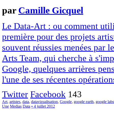
par
Camille Gicquel
Le Data-Art : ou comment uti
première pour des projets arti
souvent réussies menées par l
Arts Team, qui cherche à s'impo
Google, quelques arrières pen
l'une de ses récentes opération
Twitter
Facebook
143
Art
,
artistes
,
data
,
datavizualisation
,
Google
,
google earth
,
google labs
Une
Medias
Data
• 4 juillet 2012