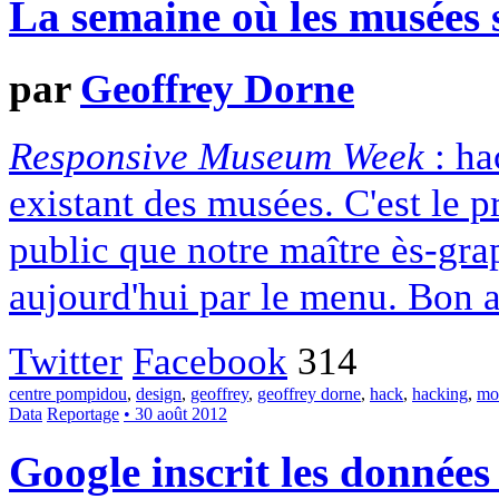
La semaine où les musées s
par
Geoffrey Dorne
Responsive Museum Week
: ha
existant des musées. C'est le pr
public que notre maître ès-gr
aujourd'hui par le menu. Bon a
Twitter
Facebook
314
centre pompidou
,
design
,
geoffrey
,
geoffrey dorne
,
hack
,
hacking
,
mo
Data
Reportage
• 30 août 2012
Google inscrit les donnée