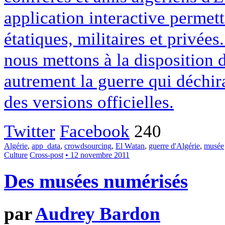
application interactive permett
étatiques, militaires et privé
nous mettons à la disposition 
autrement la guerre qui déchir
des versions officielles.
Twitter
Facebook
240
Algérie
,
app_data
,
crowdsourcing
,
El Watan
,
guerre d'Algérie
,
musée
Culture
Cross-post
• 12 novembre 2011
Des musées numérisés
par
Audrey Bardon