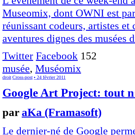
L’événement de ce week-end aux
Museomix, dont OWNI est part
réunissant codeurs, artistes et
aventures dignes des musées du
Twitter
Facebook
152
musée
,
Muséomix
droit
Cross-post
• 24 février 2011
Google Art Project: tout n
par
aKa (Framasoft)
Le dernier-né de Google perme