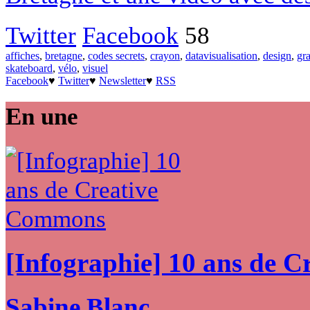
Twitter
Facebook
58
affiches
,
bretagne
,
codes secrets
,
crayon
,
datavisualisation
,
design
,
gr
skateboard
,
vélo
,
visuel
Facebook
♥
Twitter
♥
Newsletter
♥
RSS
En une
[Infographie] 10 ans de 
Sabine Blanc