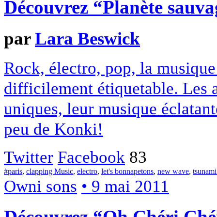
Découvrez “Planète sauva
par
Lara Beswick
Rock, électro, pop, la musique
difficilement étiquetable. Les
uniques, leur musique éclatant
peu de Konki!
Twitter
Facebook
83
#paris
,
clapping Music
,
electro
,
let's bonnapetons
,
new wave
,
tsunami
Owni sons
• 9 mai 2011