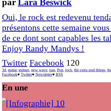
par
Lara Beswick
Oui, le rock est redevenu ten
présentons cette semaine vous
de ce dont sont capables les ta
Enjoy Randy Mandys !
Twitter
Facebook
120
3d
,
guitar
,
guitare
,
new wave
,
pau
,
Pop
,
rock
,
the extra soul things
,
th
Facebook
♥
Twitter
♥
Newsletter
♥
RSS
En une