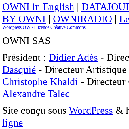
OWNI in English
|
DATAJOUR
BY OWNI
|
OWNIRADIO
|
Le
Wordpress
OWNI
licence Créative Commons.
OWNI SAS
Président :
Didier Adès
- Direc
Dasquié
- Directeur Artistique
Christophe Khaldi
- Directeur
Alexandre Talec
Site conçu sous
WordPress
& h
ligne