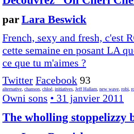
Découvrez “Oh Chéri Ché
par
Lara Beswick
French, sexy and fresh, c'est
cette semaine en posant LA ques
ce que tu m'aimes ?
Twitter
Facebook
93
alternative
,
chanson
,
chloé
,
initiatives
,
Jeff Hallam
,
new wave
,
robi
,
r
Owni sons
• 31 janvier 2011
The wholling stoppelizz