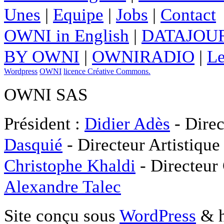
Unes
|
Equipe
|
Jobs
|
Contact
OWNI in English
|
DATAJOUR
BY OWNI
|
OWNIRADIO
|
Le
Wordpress
OWNI
licence Créative Commons.
OWNI SAS
Président :
Didier Adès
- Direc
Dasquié
- Directeur Artistique
Christophe Khaldi
- Directeur
Alexandre Talec
Site conçu sous
WordPress
& h