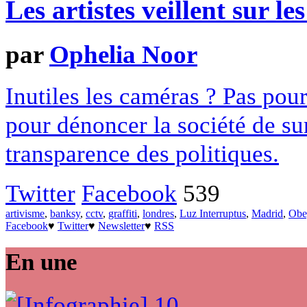
Les artistes veillent sur l
par
Ophelia Noor
Inutiles les caméras ? Pas pour 
pour dénoncer la société de s
transparence des politiques.
Twitter
Facebook
539
artivisme
,
banksy
,
cctv
,
graffiti
,
londres
,
Luz Interruptus
,
Madrid
,
Obe
Facebook
♥
Twitter
♥
Newsletter
♥
RSS
En une