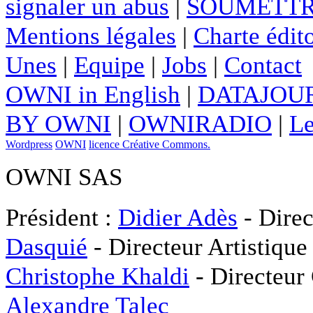
signaler un abus
|
SOUMETTR
Mentions légales
|
Charte édito
Unes
|
Equipe
|
Jobs
|
Contact
OWNI in English
|
DATAJOUR
BY OWNI
|
OWNIRADIO
|
Le
Wordpress
OWNI
licence Créative Commons.
OWNI SAS
Président :
Didier Adès
- Direc
Dasquié
- Directeur Artistique
Christophe Khaldi
- Directeur
Alexandre Talec