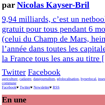
par
Nicolas Kayser-Bril
9,94 milliards, c’est un netboo
gratuit pour tous pendant 6 mois
(celui du Champ de Mars, hein,
l’année dans toutes les capital
la France tous les ans au titre [.
Twitter
Facebook
agriculture
,
cadastre
,
datajournalism
,
géolocalisation
,
hyperlocal
,
inse
commune
Facebook
♥
Twitter
♥
Newsletter
♥
RSS
En une