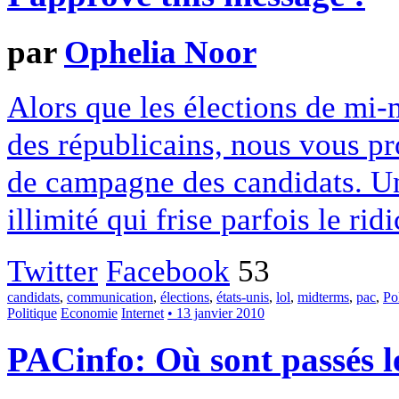
par
Ophelia Noor
Alors que les élections de mi-
des républicains, nous vous pr
de campagne des candidats. Un
illimité qui frise parfois le ridi
Twitter
Facebook
53
candidats
,
communication
,
élections
,
états-unis
,
lol
,
midterms
,
pac
,
Po
Politique
Economie
Internet
• 13 janvier 2010
PACinfo: Où sont passés l