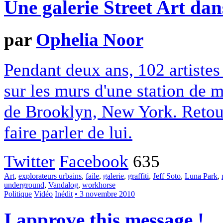
Une galerie Street Art da
par
Ophelia Noor
Pendant deux ans, 102 artistes
sur les murs d'une station de 
de Brooklyn, New York. Retour 
faire parler de lui.
Twitter
Facebook
635
Art
,
explorateurs urbains
,
faile
,
galerie
,
graffiti
,
Jeff Soto
,
Luna Park
,
underground
,
Vandalog
,
workhorse
Politique
Vidéo
Inédit
• 3 novembre 2010
I approve this message !