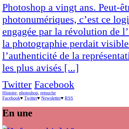
Photoshop a vingt ans. Peut-êt
photonumériques, c’est ce logi
engagée par la révolution de l’
la photographie perdait visibl
l’authenticité de la représenta
les plus avisés [...]
Twitter
Facebook
Histoire
,
photoshop
,
retouche
Facebook
♥
Twitter
♥
Newsletter
♥
RSS
En une