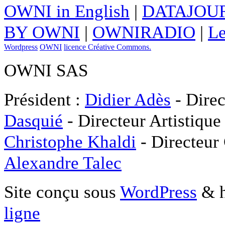
OWNI in English
|
DATAJOUR
BY OWNI
|
OWNIRADIO
|
Le
Wordpress
OWNI
licence Créative Commons.
OWNI SAS
Président :
Didier Adès
- Direc
Dasquié
- Directeur Artistique
Christophe Khaldi
- Directeur
Alexandre Talec
Site conçu sous
WordPress
& h
ligne