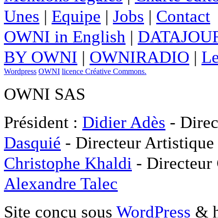
Unes
|
Equipe
|
Jobs
|
Contact
OWNI in English
|
DATAJOUR
BY OWNI
|
OWNIRADIO
|
Le
Wordpress
OWNI
licence Créative Commons.
OWNI SAS
Président :
Didier Adès
- Direc
Dasquié
- Directeur Artistique
Christophe Khaldi
- Directeur
Alexandre Talec
Site conçu sous
WordPress
& h