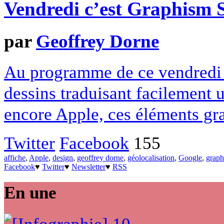
Vendredi c’est Graphism
par
Geoffrey Dorne
Au programme de ce vendredi u
dessins traduisant facilement
encore Apple, ces éléments gra
Twitter
Facebook
155
affiche
,
Apple
,
design
,
geoffrey dorne
,
géolocalisation
,
Google
,
grap
Facebook
♥
Twitter
♥
Newsletter
♥
RSS
En une