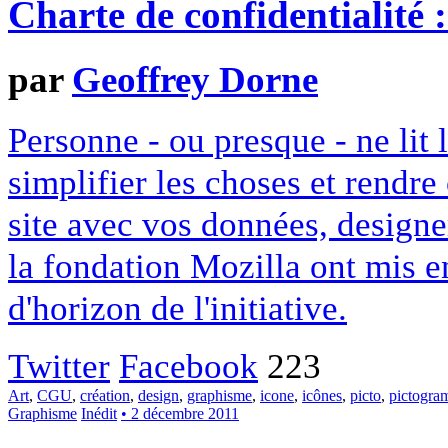
Charte de confidentialité 
par
Geoffrey Dorne
Personne - ou presque - ne lit 
simplifier les choses et rendr
site avec vos données, designe
la fondation Mozilla ont mis en
d'horizon de l'initiative.
Twitter
Facebook
223
Art
,
CGU
,
création
,
design
,
graphisme
,
icone
,
icônes
,
picto
,
pictogr
Graphisme
Inédit
• 2 décembre 2011