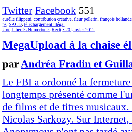
Twitter
Facebook
551
aurélie filippetti
,
contribution créative
,
fleur pellerin
,
françois hollande
ps
,
SACD
,
téléchargement illégal
Une
Libertés Numériques
Récit
• 20 janvier 2012
MegaUpload à la chaise él
par
Andréa Fradin et Guill
Le FBI a ordonné la fermeture
longtemps présenté comme l'un
de films et de titres musicaux. 
Nicolas Sarkozy. Sur Internet, 
Anonymous n'ont pas tardé avant