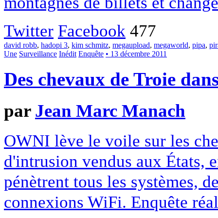
montagnes de billets et changen
Twitter
Facebook
477
david robb
,
hadopi 3
,
kim schmitz
,
megaupload
,
megaworld
,
pipa
,
pi
Une
Surveillance
Inédit
Enquête
• 13 décembre 2011
Des chevaux de Troie dans
par
Jean Marc Manach
OWNI lève le voile sur les che
d'intrusion vendus aux États, e
pénètrent tous les systèmes, d
connexions WiFi. Enquête réal