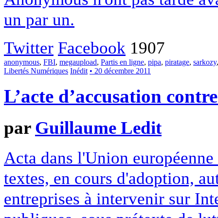
un par un.
Twitter
Facebook
1907
anonymous
,
FBI
,
megaupload
,
Partis en ligne
,
pipa
,
piratage
,
sarkozy
Libertés Numériques
Inédit
• 20 décembre 2011
L’acte d’accusation contre
par
Guillaume Ledit
Acta dans l'Union européenne 
textes, en cours d'adoption, aut
entreprises à intervenir sur Int