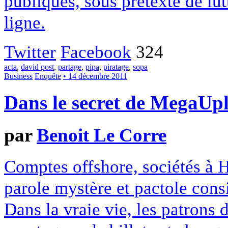
publiques, sous prétexte de lut
ligne.
Twitter
Facebook
324
acta
,
david post
,
partage
,
pipa
,
piratage
,
sopa
Business
Enquête
• 14 décembre 2011
Dans le secret de MegaUp
par
Benoit Le Corre
Comptes offshore, sociétés à 
parole mystère et pactole consi
Dans la vraie vie, les patron