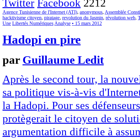
Twitter
Facebook
2212
Agence Tunisienne de l'Internet (ATI)
,
anonymous
,
Assemblée Consti
hacktivisme citoyen
,
piratage
,
revolution du Jasmin
,
révolution web
,
T
Une
Libertés Numériques
Analyse
• 15 mars 2012
Hadopi en pire
par
Guillaume Ledit
Après le second tour, la nouvel
sa politique vis-à-vis d'Interne
la Hadopi. Pour ses défenseurs,
protègerait le citoyen de solut
argumentation difficile à assu