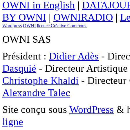
OWNI in English
|
DATAJOUR
BY OWNI
|
OWNIRADIO
|
Le
Wordpress
OWNI
licence Créative Commons.
OWNI SAS
Président :
Didier Adès
- Direc
Dasquié
- Directeur Artistique
Christophe Khaldi
- Directeur
Alexandre Talec
Site conçu sous
WordPress
& h
ligne