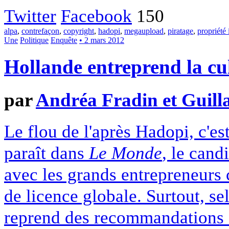
Twitter
Facebook
150
alpa
,
contrefaçon
,
copyright
,
hadopi
,
megaupload
,
piratage
,
propriété 
Une
Politique
Enquête
• 2 mars 2012
Hollande entreprend la cu
par
Andréa Fradin et Guill
Le flou de l'après Hadopi, c'es
paraît dans
Le Monde
, le cand
avec les grands entrepreneurs c
de licence globale. Surtout, se
reprend des recommandations de