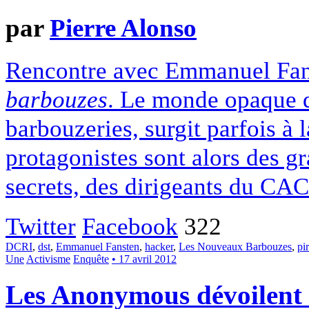
par
Pierre Alonso
Rencontre avec Emmanuel Fans
barbouzes
. Le monde opaque d
barbouzeries, surgit parfois à l
protagonistes sont alors des gr
secrets, des dirigeants du CAC
Twitter
Facebook
322
DCRI
,
dst
,
Emmanuel Fansten
,
hacker
,
Les Nouveaux Barbouzes
,
pi
Une
Activisme
Enquête
• 17 avril 2012
Les Anonymous dévoilen