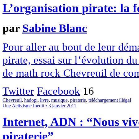
L’organisation pirate: la f
par
Sabine Blanc
Pour aller au bout de leur dém
pirate, essai sur l’évolution 
de math rock Chevreuil de co
Twitter
Facebook
16
Chevreuil
,
hadopi
,
livre
,
musique
,
piraterie
,
téléchargement illégal
Une
Activisme
Inédit
• 3 janvier 2011
Internet, ADN : “Nous viv
piraterie”