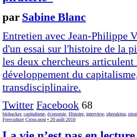
par
Sabine Blanc
Entretien avec Jean-Philippe 
d'un essai sur l'histoire de la 
les deux chercheurs articulent 
développement du capitalisme, 
transdisciplinaire.
Twitter
Facebook
68
biohacker
,
capitalisme
,
économie
,
Histoire
,
interview
,
phreaking
,
pirat
Freeculture
Cross-post
• 20 août 2010
La vie n’est pas en lecture