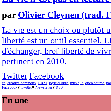
par
Olivier Cleynen (trad.
La vie est un choix ou plutôt 
liberté est un outil essentiel. 
d'échanger, bref liberté de viv
pertinent en 2010.
Twitter
Facebook
cc
,
creative commons
,
DRM
,
logiciel libre
,
musique
,
open source
,
par
Facebook
♥
Twitter
♥
Newsletter
♥
RSS
En une