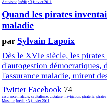
Activisme
Inédit
• 3 janvier 2011
Quand les pirates inventai
maladie
par
Sylvain Lapoix
Dès le XVIe siècle, les pirates
d'autogestion démocratiques, 
l'assurance maladie, mirent des
Twitter
Facebook
74
assurance maladie
,
capitalisme
,
dictature
,
navigation
,
piraterie
,
pirates
Musique
Inédit
• 3 janvier 2011