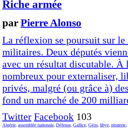
Riche armée
par
Pierre Alonso
La réflexion se poursuit sur le 
militaires. Deux députés vienne
avec un résultat discutable. À
nombreux pour externaliser, lib
privés, malgré (ou grâce à) des
fond un marché de 200 milliard
Twitter
Facebook
103
Algérie
,
assemblée nationale
,
Défense
,
Gallice
,
Géos
,
libye
,
piraterie
,