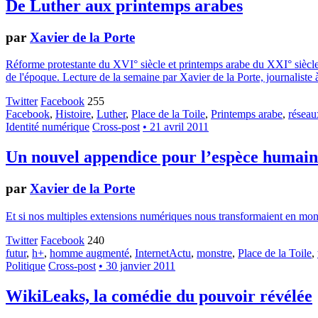
De Luther aux printemps arabes
par
Xavier de la Porte
Réforme protestante du XVI° siècle et printemps arabe du XXI° siècl
de l'époque. Lecture de la semaine par Xavier de la Porte, journaliste 
Twitter
Facebook
255
Facebook
,
Histoire
,
Luther
,
Place de la Toile
,
Printemps arabe
,
réseau
Identité numérique
Cross-post
• 21 avril 2011
Un nouvel appendice pour l’espèce humai
par
Xavier de la Porte
Et si nos multiples extensions numériques nous transformaient en monstr
Twitter
Facebook
240
futur
,
h+
,
homme augmenté
,
InternetActu
,
monstre
,
Place de la Toile
,
Politique
Cross-post
• 30 janvier 2011
WikiLeaks, la comédie du pouvoir révélée