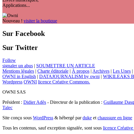
Applications...
Nouveau !
visiter la boutique
Sur Facebook
Sur Twitter
Follow
signaler un abus
|
SOUMETTRE UN ARTICLE
Mentions légales
|
Charte éditoriale
|
À propos
|
Archives
|
Les Unes
|
OWNI in English
|
DATAJOURNALISM by owni
|
WIKILEAKS 
Wordpress
OWNI
licence Créative Commons.
OWNI SAS
Président :
Didier Adès
- Directeur de la publication :
Guillaume Dasq
Talec
Site conçu sous
WordPress
& hébergé par
duke
et
chaussure en ligne
Tous les contenus, sauf exception signalée, sont sous
licence Créat