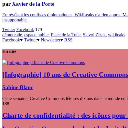
par
Xavier de la Porte
En révélant les coulisses diplomatiques, WikiLeaks n'a rien appris. Mai
insupportable.
Twitter
Facebook
179
démocratie
,
espace public
,
Place de la Toile
,
Slavoj Zizek
,
wikileaks
Facebook
♥
Twitter
♥
Newsletter
♥
RSS
En une
[Infographie] 10 ans de Creative Common
Sabine Blanc
Cette semaine, Creative Commons fête ses dix ans dans le monde entier
188
Charte de confidentialité : des icônes pour