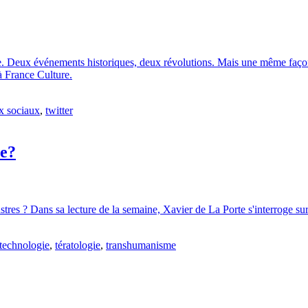
e. Deux événements historiques, deux révolutions. Mais une même façon
à France Culture.
x sociaux
,
twitter
ne?
es ? Dans sa lecture de la semaine, Xavier de La Porte s'interroge sur l
technologie
,
tératologie
,
transhumanisme