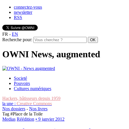
connectez-vous
newsletter
RSS
FR
-
EN
Recherche pour:
OWNI News, augmented
Societé
Pouvoirs
Cultures numériques
Hackers, bâtisseurs depuis 1959
la une :
Creative Commons
Nos dossiers
-
Nos livres
Tag #
Place de la Toile
Medias
Réédition
• 9 janvier 2012