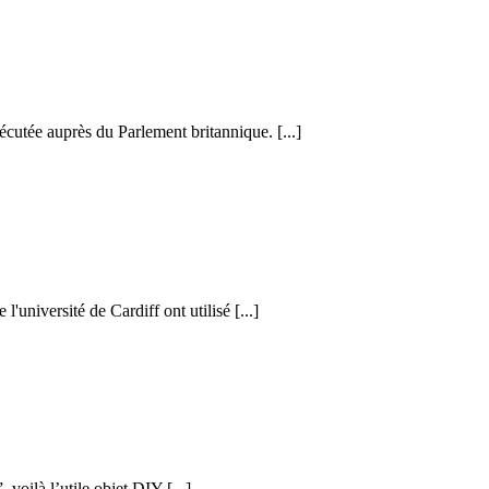
cutée auprès du Parlement britannique. [...]
l'université de Cardiff ont utilisé [...]
voilà l’utile objet DIY [...]