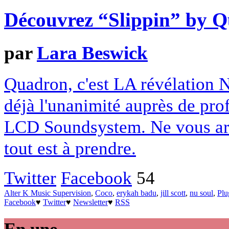
Découvrez “Slippin” by 
par
Lara Beswick
Quadron, c'est LA révélation Nu
déjà l'unanimité auprès de pro
LCD Soundsystem. Ne vous arr
tout est à prendre.
Twitter
Facebook
54
Alter K Music Supervision
,
Coco
,
erykah badu
,
jill scott
,
nu soul
,
Plu
Facebook
♥
Twitter
♥
Newsletter
♥
RSS
En une