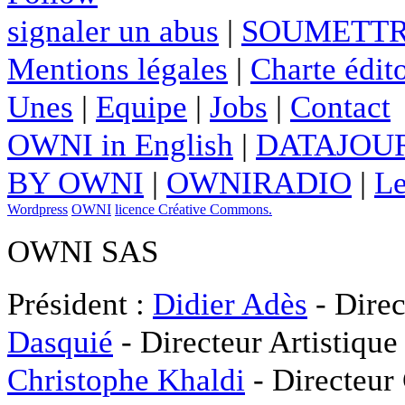
signaler un abus
|
SOUMETTR
Mentions légales
|
Charte édito
Unes
|
Equipe
|
Jobs
|
Contact
OWNI in English
|
DATAJOUR
BY OWNI
|
OWNIRADIO
|
Le
Wordpress
OWNI
licence Créative Commons.
OWNI SAS
Président :
Didier Adès
- Direc
Dasquié
- Directeur Artistique
Christophe Khaldi
- Directeur