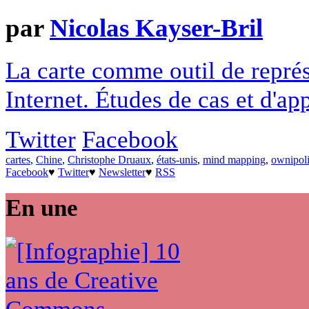
par
Nicolas Kayser-Bril
La carte comme outil de représ
Internet. Études de cas et d'app
Twitter
Facebook
cartes
,
Chine
,
Christophe Druaux
,
états-unis
,
mind mapping
,
ownipoli
Facebook
♥
Twitter
♥
Newsletter
♥
RSS
En une