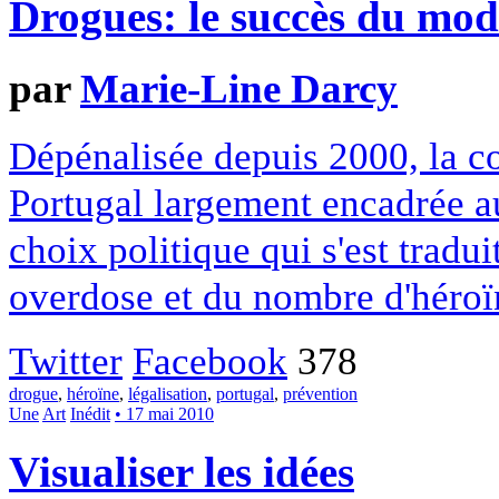
Drogues: le succès du mod
par
Marie-Line Darcy
Dépénalisée depuis 2000, la 
Portugal largement encadrée au
choix politique qui s'est tradu
overdose et du nombre d'héro
Twitter
Facebook
378
drogue
,
héroïne
,
légalisation
,
portugal
,
prévention
Une
Art
Inédit
• 17 mai 2010
Visualiser les idées