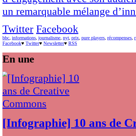
un remarquable mélange d’innov
Twitter
Facebook
bbc
,
informations
,
journalisme
,
nyt
,
prix
,
pure players
,
récompenses
,
Facebook
♥
Twitter
♥
Newsletter
♥
RSS
En une
[Infographie] 10 ans de 