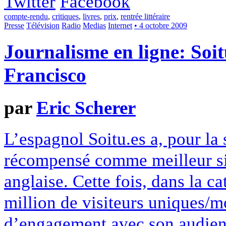
Twitter
Facebook
compte-rendu
,
critiques
,
livres
,
prix
,
rentrée littéraire
Presse
Télévision
Radio
Medias
Internet
• 4 octobre 2009
Journalisme en ligne: Soi
Francisco
par
Eric Scherer
L’espagnol Soitu.es a, pour la
récompensé comme meilleur si
anglaise. Cette fois, dans la ca
million de visiteurs uniques/mo
d’engagement avec son audience