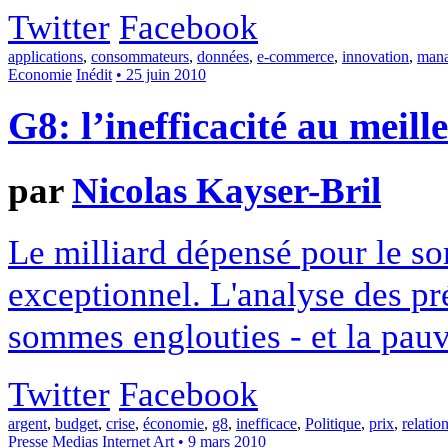
Twitter
Facebook
applications
,
consommateurs
,
données
,
e-commerce
,
innovation
,
man
Economie
Inédit
• 25 juin 2010
G8: l’inefficacité au meill
par
Nicolas Kayser-Bril
Le milliard dépensé pour le s
exceptionnel. L'analyse des p
sommes englouties - et la pauv
Twitter
Facebook
argent
,
budget
,
crise
,
économie
,
g8
,
inefficace
,
Politique
,
prix
,
relatio
Presse
Medias
Internet
Art
• 9 mars 2010