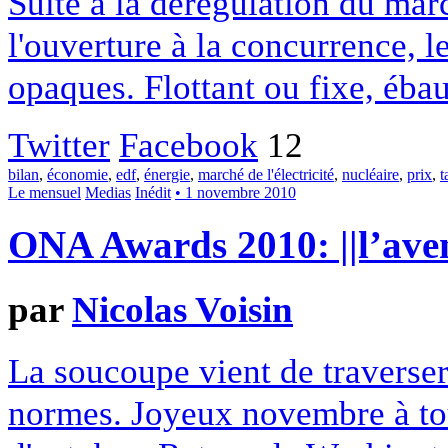
Suite à la dérégulation du marc
l'ouverture à la concurrence, le
opaques. Flottant ou fixe, éba
Twitter
Facebook
12
bilan
,
économie
,
edf
,
énergie
,
marché de l'électricité
,
nucléaire
,
prix
,
t
Le mensuel
Medias
Inédit
• 1 novembre 2010
ONA Awards 2010: ||l’av
par
Nicolas Voisin
La soucoupe vient de traverse
normes. Joyeux novembre à tous