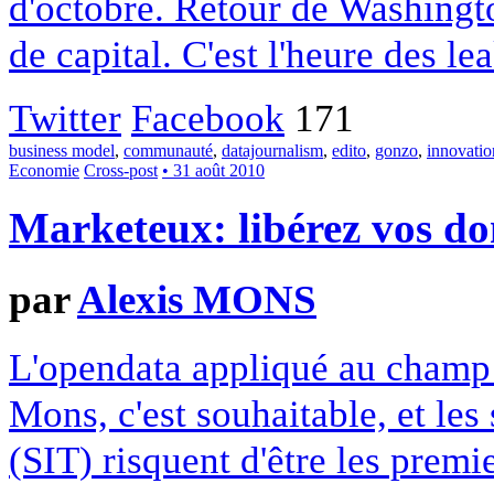
d'octobre. Retour de Washing
de capital. C'est l'heure des lea
Twitter
Facebook
171
business model
,
communauté
,
datajournalism
,
edito
,
gonzo
,
innovatio
Economie
Cross-post
• 31 août 2010
Marketeux: libérez vos do
par
Alexis MONS
L'opendata appliqué au champ
Mons, c'est souhaitable, et les
(SIT) risquent d'être les premi