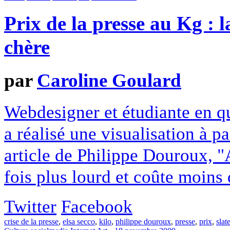
Prix de la presse au Kg : l
chère
par
Caroline Goulard
Webdesigner et étudiante en q
a réalisé une visualisation à p
article de Philippe Douroux, "
fois plus lourd et coûte moins
Twitter
Facebook
crise de la presse
,
elsa secco
,
kilo
,
philippe douroux
,
presse
,
prix
,
slat