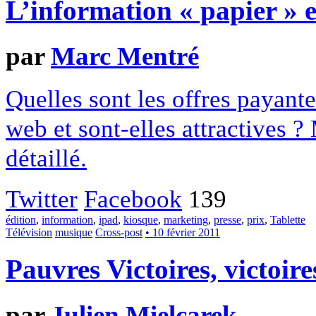
L’information « papier » e
par
Marc Mentré
Quelles sont les offres payante
web et sont-elles attractives 
détaillé.
Twitter
Facebook
139
édition
,
information
,
ipad
,
kiosque
,
marketing
,
presse
,
prix
,
Tablette
Télévision
musique
Cross-post
• 10 février 2011
Pauvres Victoires, victoir
par
Julien Mielcarek