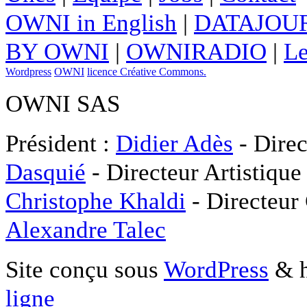
OWNI in English
|
DATAJOUR
BY OWNI
|
OWNIRADIO
|
Le
Wordpress
OWNI
licence Créative Commons.
OWNI SAS
Président :
Didier Adès
- Direc
Dasquié
- Directeur Artistique
Christophe Khaldi
- Directeur
Alexandre Talec
Site conçu sous
WordPress
& h
ligne