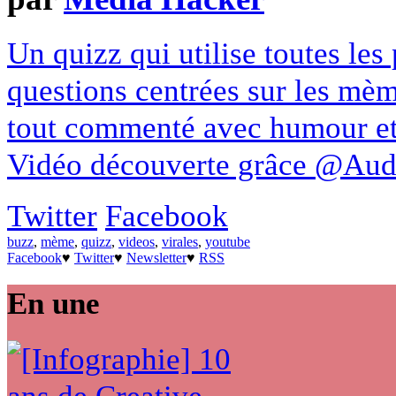
Un quizz qui utilise toutes les
questions centrées sur les mèm
tout commenté avec humour et
Vidéo découverte grâce @Aude
Twitter
Facebook
buzz
,
mème
,
quizz
,
videos
,
virales
,
youtube
Facebook
♥
Twitter
♥
Newsletter
♥
RSS
En une