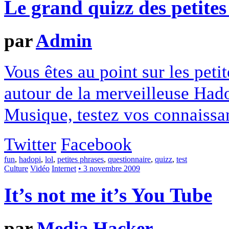
Le grand quizz des petite
par
Admin
Vous êtes au point sur les peti
autour de la merveilleuse Hadop
Musique, testez vos connaissan
Twitter
Facebook
fun
,
hadopi
,
lol
,
petites phrases
,
questionnaire
,
quizz
,
test
Culture
Vidéo
Internet
• 3 novembre 2009
It’s not me it’s You Tube
par
Media Hacker