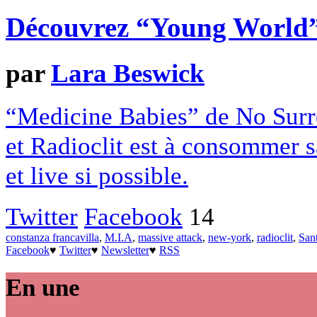
Découvrez “Young World”
par
Lara Beswick
“Medicine Babies” de No Surre
et Radioclit est à consommer s
et live si possible.
Twitter
Facebook
14
constanza francavilla
,
M.I.A
,
massive attack
,
new-york
,
radioclit
,
San
Facebook
♥
Twitter
♥
Newsletter
♥
RSS
En une