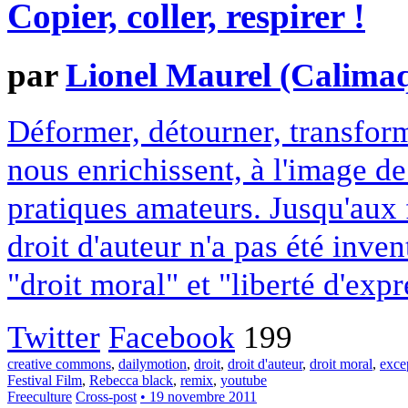
Copier, coller, respirer !
par
Lionel Maurel (Calima
Déformer, détourner, transform
nous enrichissent, à l'image de
pratiques amateurs. Jusqu'aux f
droit d'auteur n'a pas été inve
"droit moral" et "liberté d'exp
Twitter
Facebook
199
creative commons
,
dailymotion
,
droit
,
droit d'auteur
,
droit moral
,
excep
Festival Film
,
Rebecca black
,
remix
,
youtube
Freeculture
Cross-post
• 19 novembre 2011