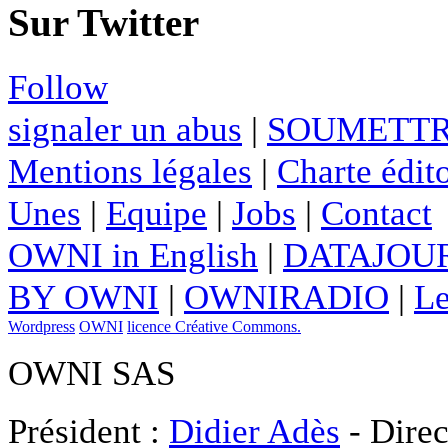
Sur Twitter
Follow
signaler un abus
|
SOUMETTR
Mentions légales
|
Charte édito
Unes
|
Equipe
|
Jobs
|
Contact
OWNI in English
|
DATAJOUR
BY OWNI
|
OWNIRADIO
|
Le
Wordpress
OWNI
licence Créative Commons.
OWNI SAS
Président :
Didier Adès
- Direc