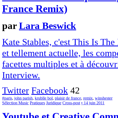
France Remix)
par
Lara Beswick
Kate Stables, c'est This Is The 
et tellement actuelle, les com
facettes multiples et à découv
Interview.
Twitter
Facebook
42
#paris
,
john parish
,
krublle bol
,
plaisir de france
,
remix
,
winshester
Sélection Music
Pratiques
Juridique
Cross-post
• 14 juin 2011
Youtube et Creative Comm