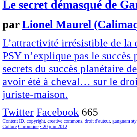
Le secret démasqué de G
par
Lionel Maurel (Calima
L’attractivité irrésistible de 
PSY n’explique pas le succès 
secrets du succès planétaire d
avoir été à cheval… sur le droi
juriste-maison.
Twitter
Facebook
665
Content ID
,
copyright
,
creative commons
,
droit d'auteur
,
gangnam sty
Culture
Chronique
• 20 juin 2012