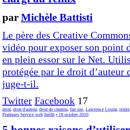
par
Michèle Battisti
Le père des Creative Commons 
vidéo pour exposer son point d
en plein essor sur le Net. Util
protégée par le droit d’auteur d
juge-t-il.
Twitter
Facebook
17
droit
,
droit d'auteur
,
droit de citation
,
fair use
,
Lawrence Lessig
,
remix
Pratiques
Service web
Inédit
• 18 octobre 2010
5 bonnes raisons d’utilis