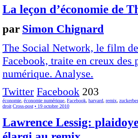
La leçon d’économie de T
par
Simon Chignard
The Social Network, le film de
Facebook, traite en creux des 
numérique. Analyse.
Twitter
Facebook
203
économie
,
économie numérique
,
Facebook
,
harvard
,
remix
,
zuckerbe
droit
Cross-post
• 19 octobre 2010
Lawrence Lessig: plaidoye
élargi au remix