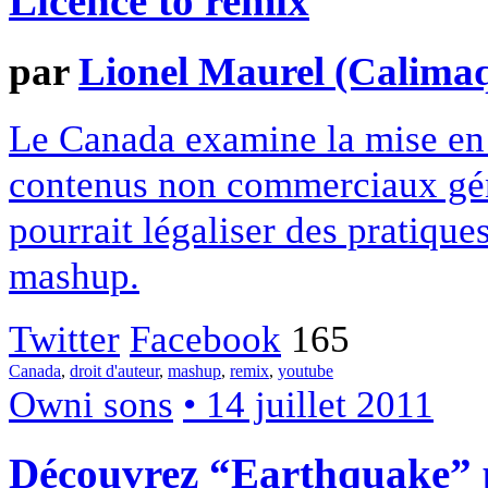
Licence to remix
par
Lionel Maurel (Calima
Le Canada examine la mise en 
contenus non commerciaux génér
pourrait légaliser des pratiqu
mashup.
Twitter
Facebook
165
Canada
,
droit d'auteur
,
mashup
,
remix
,
youtube
Owni sons
• 14 juillet 2011
Découvrez “Earthquake” pa