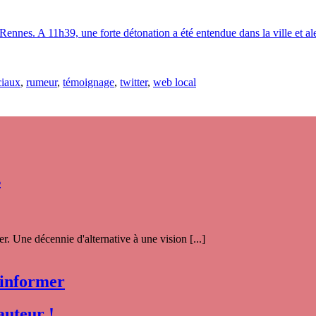
 Rennes. A 11h39, une forte détonation a été entendue dans la ville et al
ciaux
,
rumeur
,
témoignage
,
twitter
,
web local
s
. Une décennie d'alternative à une vision [...]
 informer
auteur !