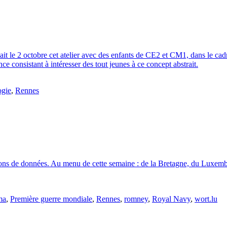
t le 2 octobre cet atelier avec des enfants de CE2 et CM1, dans le cadre
e consistant à intéresser des tout jeunes à ce concept abstrait.
ogie
,
Rennes
tions de données. Au menu de cette semaine : de la Bretagne, du Luxembo
ma
,
Première guerre mondiale
,
Rennes
,
romney
,
Royal Navy
,
wort.lu