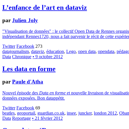
L’enfance de l’art en dataviz
par
Julien Joly
"Visualisation de données" : le collectif Open Data de Rennes organisai
indépendant Rennes1720, nous a fait parvenir le récit de cette expérienc
Twitter
Facebook
273
datajournalism
,
dataviz
,
éducation
,
Lego
,
open data
,
opendata
,
pédag
Data
Chronique
• 9 octobre 2012
Les data en forme
par
Paule d'Atha
Nouvel épisode des
Data en forme
et nouvelle livraison de visualisa
données exposées. Bon datappétit.
Twitter
Facebook
69
beatles
,
geoportail
,
guardian.co.uk
,
insee
,
juncker
,
london 2012
,
Oba
Data
Reportage
• 21 février 2012