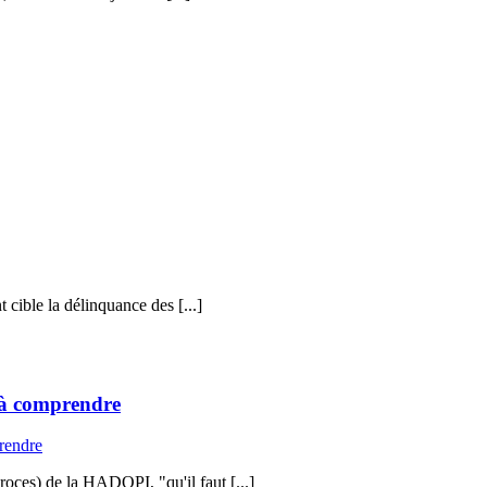
 cible la délinquance des [...]
r à comprendre
roces) de la HADOPI, "qu'il faut [...]