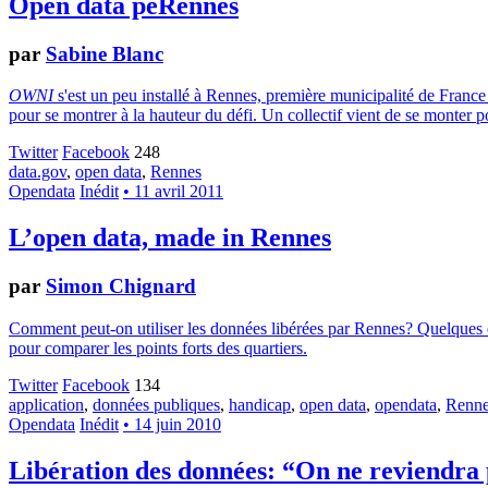
Open data péRennes
par
Sabine Blanc
OWNI
s'est un peu installé à Rennes, première municipalité de France 
pour se montrer à la hauteur du défi. Un collectif vient de se monter po
Twitter
Facebook
248
data.gov
,
open data
,
Rennes
Opendata
Inédit
• 11 avril 2011
L’open data, made in Rennes
par
Simon Chignard
Comment peut-on utiliser les données libérées par Rennes? Quelques e
pour comparer les points forts des quartiers.
Twitter
Facebook
134
application
,
données publiques
,
handicap
,
open data
,
opendata
,
Renn
Opendata
Inédit
• 14 juin 2010
Libération des données: “On ne reviendra 