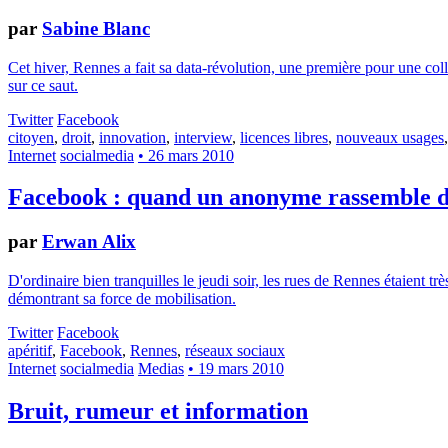
par
Sabine Blanc
Cet hiver, Rennes a fait sa data-révolution, une première pour une col
sur ce saut.
Twitter
Facebook
citoyen
,
droit
,
innovation
,
interview
,
licences libres
,
nouveaux usages
Internet
socialmedia
• 26 mars 2010
Facebook : quand un anonyme rassemble de
par
Erwan Alix
D'ordinaire bien tranquilles le jeudi soir, les rues de Rennes étaient t
démontrant sa force de mobilisation.
Twitter
Facebook
apéritif
,
Facebook
,
Rennes
,
réseaux sociaux
Internet
socialmedia
Medias
• 19 mars 2010
Bruit, rumeur et information