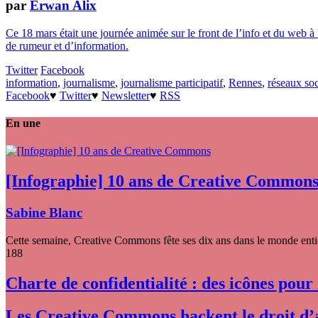
par
Erwan Alix
Ce 18 mars était une journée animée sur le front de l’info et du web à
de rumeur et d’information.
Twitter
Facebook
information
,
journalisme
,
journalisme participatif
,
Rennes
,
réseaux so
Facebook
♥
Twitter
♥
Newsletter
♥
RSS
En une
[Infographie] 10 ans de Creative Common
Sabine Blanc
Cette semaine, Creative Commons fête ses dix ans dans le monde entier
188
Charte de confidentialité : des icônes pour
Les Creative Commons hackent le droit d’