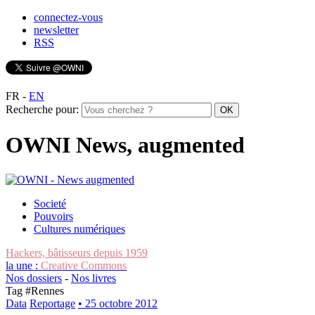
connectez-vous
newsletter
RSS
FR
-
EN
Recherche pour:
OWNI News, augmented
Societé
Pouvoirs
Cultures numériques
Hackers, bâtisseurs depuis 1959
la une :
Creative Commons
Nos dossiers
-
Nos livres
Tag #
Rennes
Data
Reportage
• 25 octobre 2012