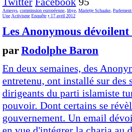
Twitter
Facebook
95
Amesys
,
commission européenne
,
libye
,
Marietje Schaake
,
Parlement
Une
Activisme
Enquête
• 17 avril 2012
Les Anonymous dévoilen
par
Rodolphe Baron
En deux semaines, des Anony
entretenu, ont installé sur des
dirigeants du parti islamiste 
pouvoir. Dont certains se révè
gouvernement. Un email dévoi
en vue d'intégrer la charia au d