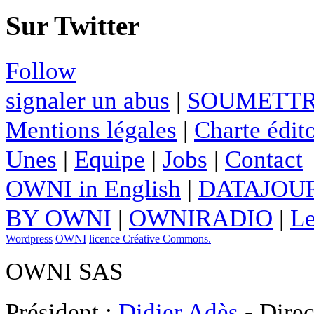
Sur Twitter
Follow
signaler un abus
|
SOUMETTR
Mentions légales
|
Charte édito
Unes
|
Equipe
|
Jobs
|
Contact
OWNI in English
|
DATAJOUR
BY OWNI
|
OWNIRADIO
|
Le
Wordpress
OWNI
licence Créative Commons.
OWNI SAS
Président :
Didier Adès
- Direc