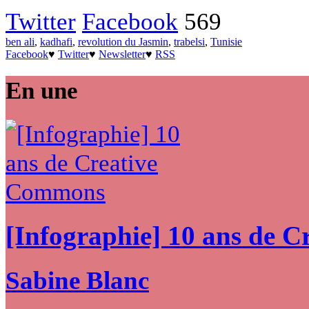
Twitter
Facebook
569
ben ali
,
kadhafi
,
revolution du Jasmin
,
trabelsi
,
Tunisie
Facebook
♥
Twitter
♥
Newsletter
♥
RSS
En une
[Infographie] 10 ans de 
Sabine Blanc