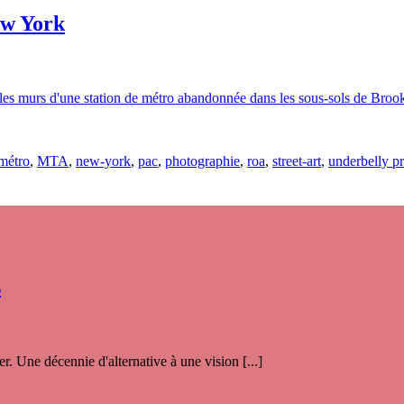
ew York
les murs d'une station de métro abandonnée dans les sous-sols de Brookl
métro
,
MTA
,
new-york
,
pac
,
photographie
,
roa
,
street-art
,
underbelly pr
s
. Une décennie d'alternative à une vision [...]