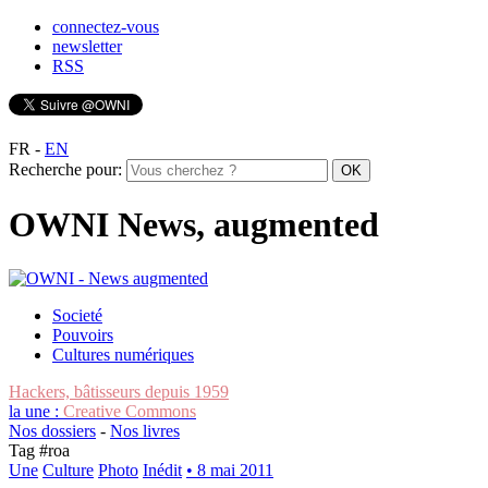
connectez-vous
newsletter
RSS
FR
-
EN
Recherche pour:
OWNI News, augmented
Societé
Pouvoirs
Cultures numériques
Hackers, bâtisseurs depuis 1959
la une :
Creative Commons
Nos dossiers
-
Nos livres
Tag #
roa
Une
Culture
Photo
Inédit
• 8 mai 2011