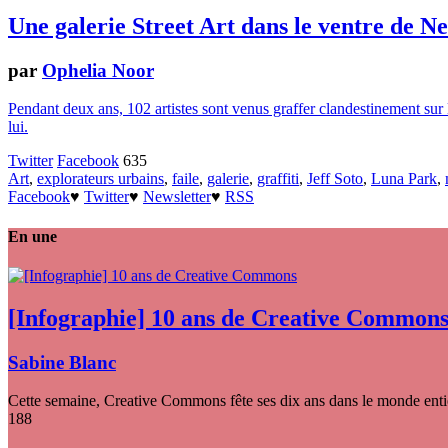
Une galerie Street Art dans le ventre de N
par
Ophelia Noor
Pendant deux ans, 102 artistes sont venus graffer clandestinement sur 
lui.
Twitter
Facebook
635
Art
,
explorateurs urbains
,
faile
,
galerie
,
graffiti
,
Jeff Soto
,
Luna Park
,
Facebook
♥
Twitter
♥
Newsletter
♥
RSS
En une
[Infographie] 10 ans de Creative Common
Sabine Blanc
Cette semaine, Creative Commons fête ses dix ans dans le monde entier
188