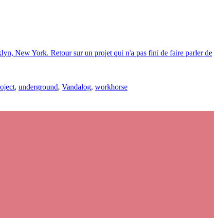
yn, New York. Retour sur un projet qui n'a pas fini de faire parler de
oject
,
underground
,
Vandalog
,
workhorse