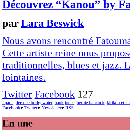
Découvrez “Kanou” by F
par
Lara Beswick
Nous avons rencontré Fatouma
Cette artiste reine nous prop
traditionnelles, blues et jazz.
lointaines.
Twitter
Facebook
127
#paris
,
dee dee bridgewater
,
hank jones
,
herbie hancock
,
kirikou et k
Facebook
♥
Twitter
♥
Newsletter
♥
RSS
En une