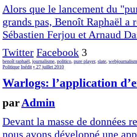
Alors que le lancement du "pur
grands pas, Benoît Raphaël a r
Sébastien Ferjou et Arnaud Das
Twitter
Facebook
3
benoît raphaël
,
journalisme
,
politico
,
pure player
,
slate
,
webjournalism
Politique
Inédit
• 27 juillet 2010
Warlogs: l’application d’
par
Admin
Devant la masse de données re
nous avons développé une appl