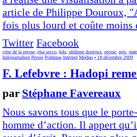
article de Philippe Douroux, "
fois plus lourd et coûte moins
Twitter
Facebook
crise de la presse
,
elsa secco
,
kilo
,
philippe douroux
,
presse
,
prix
,
slat
linkjournalism
Presse
Politique
Internet
Medias
• 18 décembre 2009
F. Lefebvre : Hadopi remer
par
Stéphane Favereaux
Nous savons tous que le porte
homme d’action. Il appert qu’