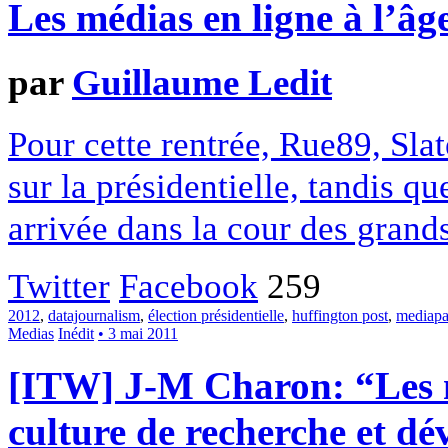
Les médias en ligne à l’âg
par
Guillaume Ledit
Pour cette rentrée, Rue89, Slat
sur la présidentielle, tandis q
arrivée dans la cour des grands
Twitter
Facebook
259
2012
,
datajournalism
,
élection présidentielle
,
huffington post
,
mediapa
Medias
Inédit
• 3 mai 2011
[ITW] J-M Charon: “Les m
culture de recherche et d