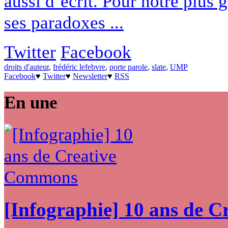
aussi d’écrit. Pour notre plus g
ses paradoxes ...
Twitter
Facebook
droits d'auteur
,
frédéric lefebvre
,
porte parole
,
slate
,
UMP
Facebook
♥
Twitter
♥
Newsletter
♥
RSS
En une
[Infographie] 10 ans de 