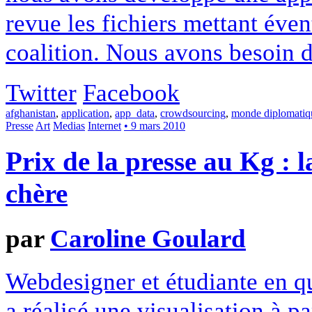
revue les fichiers mettant éven
coalition. Nous avons besoin d
Twitter
Facebook
afghanistan
,
application
,
app_data
,
crowdsourcing
,
monde diplomatiq
Presse
Art
Medias
Internet
• 9 mars 2010
Prix de la presse au Kg : l
chère
par
Caroline Goulard
Webdesigner et étudiante en q
a réalisé une visualisation à p