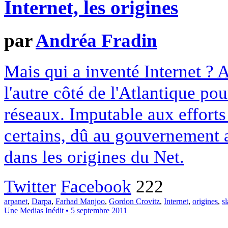
Internet, les origines
par
Andréa Fradin
Mais qui a inventé Internet ? A
l'autre côté de l'Atlantique pou
réseaux. Imputable aux efforts
certains, dû au gouvernement 
dans les origines du Net.
Twitter
Facebook
222
arpanet
,
Darpa
,
Farhad Manjoo
,
Gordon Crovitz
,
Internet
,
origines
,
sl
Une
Medias
Inédit
• 5 septembre 2011