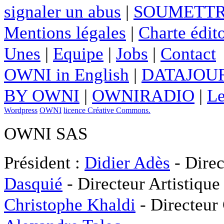
signaler un abus
|
SOUMETTR
Mentions légales
|
Charte édito
Unes
|
Equipe
|
Jobs
|
Contact
OWNI in English
|
DATAJOUR
BY OWNI
|
OWNIRADIO
|
Le
Wordpress
OWNI
licence Créative Commons.
OWNI SAS
Président :
Didier Adès
- Direc
Dasquié
- Directeur Artistique
Christophe Khaldi
- Directeur