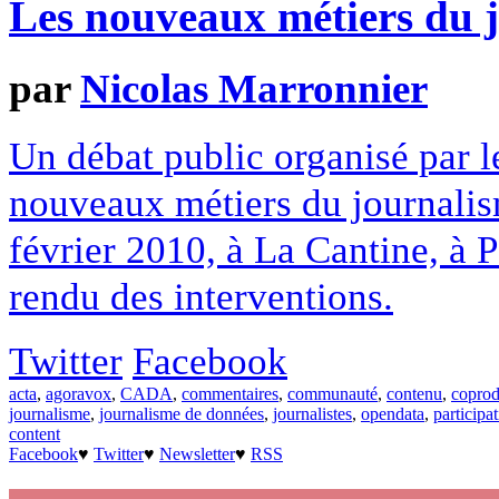
Les nouveaux métiers du 
par
Nicolas Marronnier
Un débat public organisé par l
nouveaux métiers du journalism
février 2010, à La Cantine, à 
rendu des interventions.
Twitter
Facebook
acta
,
agoravox
,
CADA
,
commentaires
,
communauté
,
contenu
,
coprod
journalisme
,
journalisme de données
,
journalistes
,
opendata
,
participa
content
Facebook
♥
Twitter
♥
Newsletter
♥
RSS