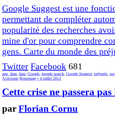
Google Suggest est une foncti
permettant de compléter autom
popularité des recherches avoi
mine d'or pour comprendre co
gens. Carte du monde des préj
Twitter
Facebook
681
app_data
,
data
,
Google
,
google search
,
Google Suggest
,
préjugés
,
soc
Activisme
Reportage
• 4 juillet 2012
Cette crise ne passera pas 
par
Florian Cornu