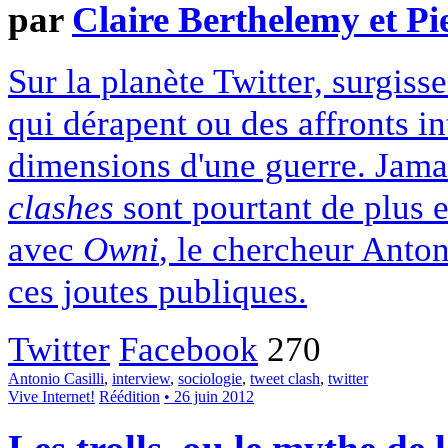
par
Claire Berthelemy et Pi
Sur la planète Twitter, surgiss
qui dérapent ou des affronts i
dimensions d'une guerre. Jamai
clashes
sont pourtant de plus e
avec
Owni
, le chercheur Anton
ces joutes publiques.
Twitter
Facebook
270
Antonio Casilli
,
interview
,
sociologie
,
tweet clash
,
twitter
Vive Internet!
Réédition
• 26 juin 2012