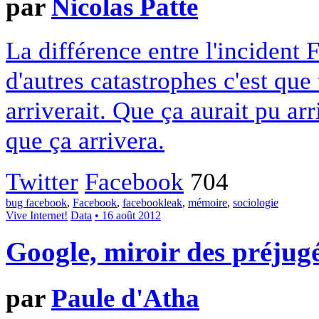
par
Nicolas Patte
La différence entre l'inciden
d'autres catastrophes c'est que
arriverait. Que ça aurait pu arr
que ça arrivera.
Twitter
Facebook
704
bug facebook
,
Facebook
,
facebookleak
,
mémoire
,
sociologie
Vive Internet!
Data
• 16 août 2012
Google, miroir des préjug
par
Paule d'Atha