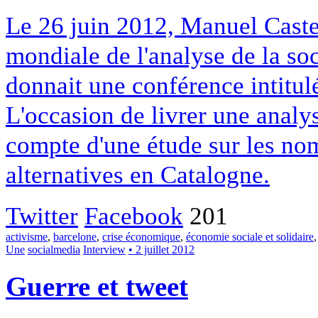
Le 26 juin 2012, Manuel Caste
mondiale de l'analyse de la soc
donnait une conférence intitul
L'occasion de livrer une analys
compte d'une étude sur les n
alternatives en Catalogne.
Twitter
Facebook
201
activisme
,
barcelone
,
crise économique
,
économie sociale et solidaire
Une
socialmedia
Interview
• 2 juillet 2012
Guerre et tweet