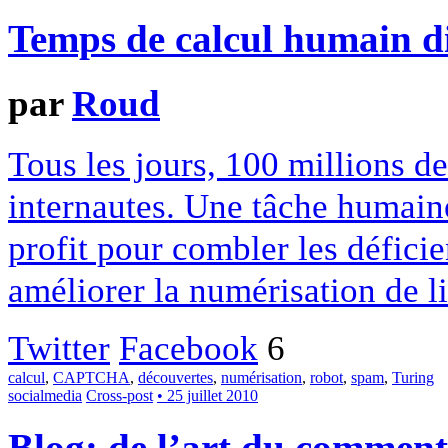
Temps de calcul humain d
par
Roud
Tous les jours, 100 millions 
internautes. Une tâche humai
profit pour combler les déficie
améliorer la numérisation de li
Twitter
Facebook
6
calcul
,
CAPTCHA
,
découvertes
,
numérisation
,
robot
,
spam
,
Turing
socialmedia
Cross-post
• 25 juillet 2010