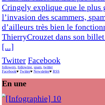
Cringely explique que le plus 
l’invasion des scammers, spamm
d’ailleurs très bien le fonction
ThierryCrouzet dans son billet
[...]
Twitter
Facebook
followers
,
following
,
spam
,
twitter
Facebook
♥
Twitter
♥
Newsletter
♥
RSS
En une