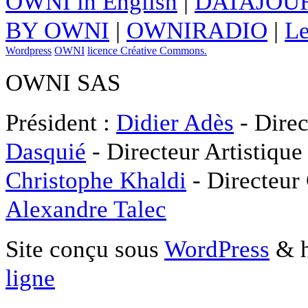
OWNI in English
|
DATAJOUR
BY OWNI
|
OWNIRADIO
|
Le
Wordpress
OWNI
licence Créative Commons.
OWNI SAS
Président :
Didier Adès
- Direc
Dasquié
- Directeur Artistique
Christophe Khaldi
- Directeur
Alexandre Talec
Site conçu sous
WordPress
& h
ligne