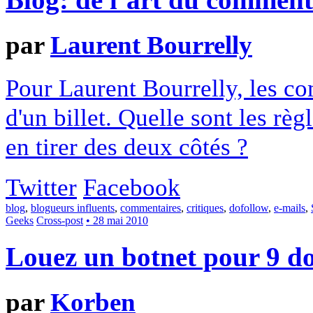
Blog: de l’art du comment
par
Laurent Bourrelly
Pour Laurent Bourrelly, les co
d'un billet. Quelle sont les rè
en tirer des deux côtés ?
Twitter
Facebook
blog
,
blogueurs influents
,
commentaires
,
critiques
,
dofollow
,
e-mails
,
Geeks
Cross-post
• 28 mai 2010
Louez un botnet pour 9 do
par
Korben