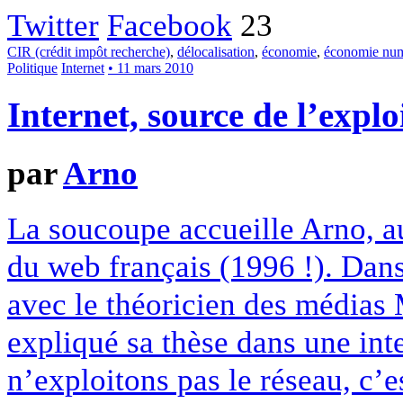
Twitter
Facebook
23
CIR (crédit impôt recherche)
,
délocalisation
,
économie
,
économie num
Politique
Internet
• 11 mars 2010
Internet, source de l’explo
par
Arno
La soucoupe accueille Arno, au
du web français (1996 !). Dans
avec le théoricien des médias 
expliqué sa thèse dans une int
n’exploitons pas le réseau, c’e