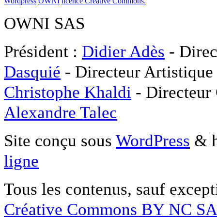
Wordpress
OWNI
licence Créative Commons.
OWNI SAS
Président :
Didier Adès
- Direc
Dasquié
- Directeur Artistique
Christophe Khaldi
- Directeur
Alexandre Talec
Site conçu sous
WordPress
& h
ligne
Tous les contenus, sauf except
Créative Commons BY NC S