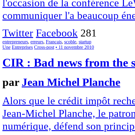
l'occasion de la conférence L
communiquer l'a beaucoup éner
Twitter
Facebook
281
entrepreneurs
,
erreurs
,
Français
,
scoble
,
startup
Une
Entreprises
Cross-post
• 11 novembre 2010
CIR : Bad news from the 
par
Jean Michel Planche
Alors que le crédit impôt reche
Jean-Michel Planche, le patron
numérique, défend son princip