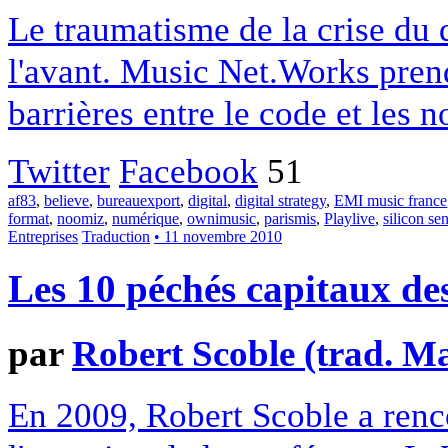
Le traumatisme de la crise du d
l'avant. Music Net.Works prend
barrières entre le code et les n
Twitter
Facebook
51
af83
,
believe
,
bureauexport
,
digital
,
digital strategy
,
EMI music france
format
,
noomiz
,
numérique
,
ownimusic
,
parismis
,
Playlive
,
silicon sen
Entreprises
Traduction
• 11 novembre 2010
Les 10 péchés capitaux de
par
Robert Scoble (trad. Ma
En 2009, Robert Scoble a renco