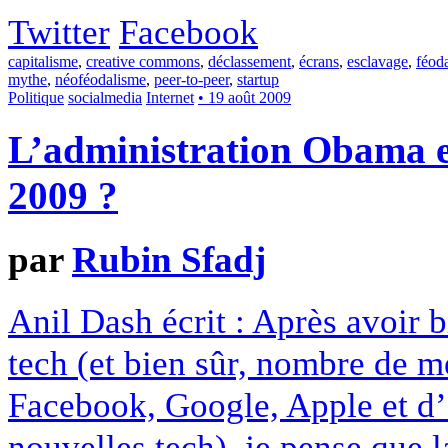
Twitter
Facebook
capitalisme
,
creative commons
,
déclassement
,
écrans
,
esclavage
,
féod
mythe
,
néoféodalisme
,
peer-to-peer
,
startup
Politique
socialmedia
Internet
• 19 août 2009
L’administration Obama est
2009 ?
par
Rubin Sfadj
Anil Dash écrit : Après avoir 
tech (et bien sûr, nombre de me
Facebook, Google, Apple et d’a
nouvelles tech), je pense que l