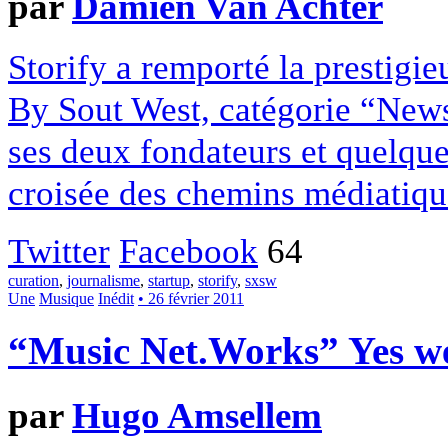
par
Damien Van Achter
Storify a remporté la prestigi
By Sout West, catégorie “News
ses deux fondateurs et quelque
croisée des chemins médiatiqu
Twitter
Facebook
64
curation
,
journalisme
,
startup
,
storify
,
sxsw
Une
Musique
Inédit
• 26 février 2011
“Music Net.Works” Yes w
par
Hugo Amsellem