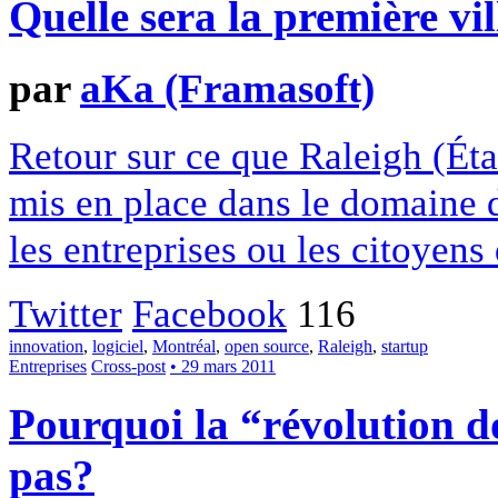
Quelle sera la première v
par
aKa (Framasoft)
Retour sur ce que Raleigh (Ét
mis en place dans le domaine d
les entreprises ou les citoyens
Twitter
Facebook
116
innovation
,
logiciel
,
Montréal
,
open source
,
Raleigh
,
startup
Entreprises
Cross-post
• 29 mars 2011
Pourquoi la “révolution d
pas?