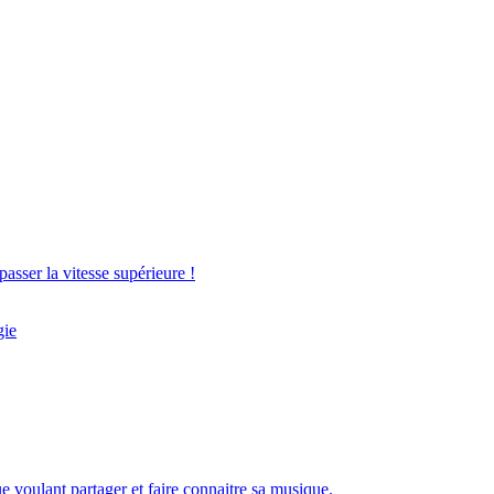
asser la vitesse supérieure !
gie
 voulant partager et faire connaitre sa musique.