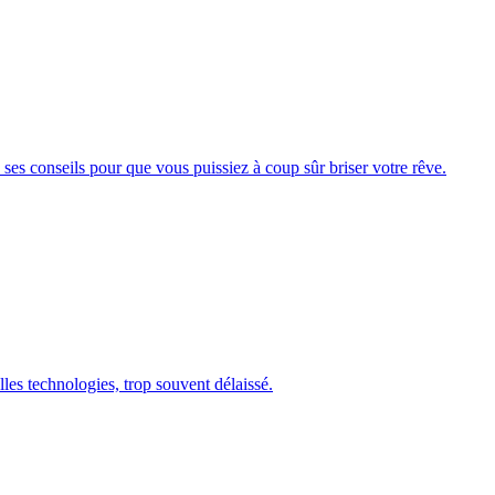
ses conseils pour que vous puissiez à coup sûr briser votre rêve.
les technologies, trop souvent délaissé.