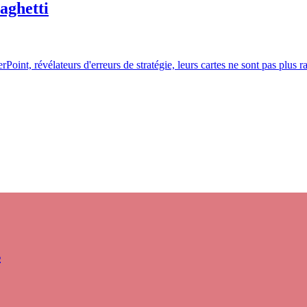
aghetti
rPoint, révélateurs d'erreurs de stratégie, leurs cartes ne sont pas plus r
s