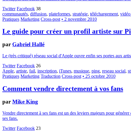
Twitter
Facebook
38
communautés
,
diffusion
,
plateformes
,
stratégie
,
téléchargement
,
vidéo 
Pratiques
Marketing
Cross-post
• 2 novembre 2010
Le guide pour créer un profil artiste sur P
par
Gabriel Hallé
Le (très critiqué) réseau social d'Apple ouvre enfin ses portes aux ar
Twitter
Facebook
26
Apple
,
artiste
,
fail
,
inscription
,
iTunes
,
musique
,
ping
,
reseau social
,
s
Pratiques
Marketing
Traduction
Cross-post
• 25 octobre 2010
Comment vendre directement à vos fans
par
Mike King
Vendre directement à ses fans est un des leviers majeurs pour générer d
ses fans.
Twitter
Facebook
23