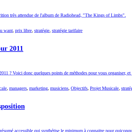
rition très attendue de l'album de Radiohead, "The Kings of Limbs".
ou want
,
prix libre
,
stratégie
,
stratégie tarifaire
our 2011
2011 ? Voici donc quelques points de méthodes pour vous organiser, et p
cale
,
managers
,
marketing
,
musiciens
,
Objectifs
,
Projet Musicale
,
straté
position
 résumé accessible qui synthétise le minimum à connaitre pour quiconque