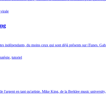
virale
ing
tistes indépendants, du moins ceux qui sont déjà présents sur iTunes. Gab
tratégie
,
tutoriel
e l'argent en tant qu'artiste. Mike King, de la Berklee music university