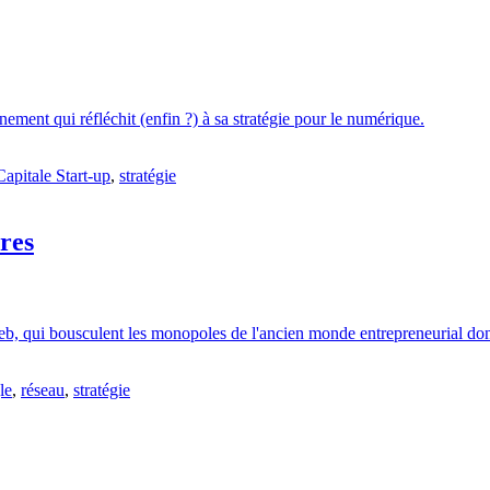
nement qui réfléchit (enfin ?) à sa stratégie pour le numérique.
Capitale Start-up
,
stratégie
res
b, qui bousculent les monopoles de l'ancien monde entrepreneurial dont
le
,
réseau
,
stratégie