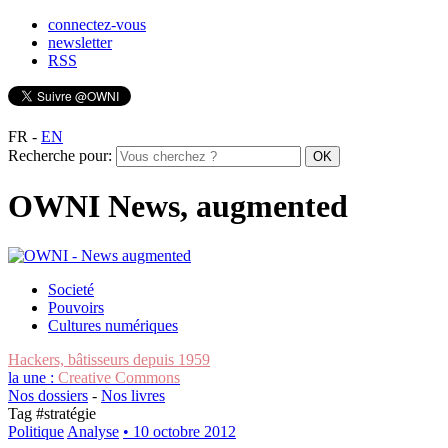
connectez-vous
newsletter
RSS
FR
-
EN
Recherche pour:
OWNI News, augmented
Societé
Pouvoirs
Cultures numériques
Hackers, bâtisseurs depuis 1959
la une :
Creative Commons
Nos dossiers
-
Nos livres
Tag #
stratégie
Politique
Analyse
• 10 octobre 2012