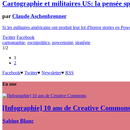
Cartographie et militaires US: la pensée sp
par
Claude Aschenbrenner
Si les militaires américains ont produit leur lot d'horror stories en Powe
Twitter
Facebook
cartographie
,
ownipolitics
,
powerpoint
,
stratégie
1/2
1
2
Facebook
♥
Twitter
♥
Newsletter
♥
RSS
En une
[Infographie] 10 ans de Creative Common
Sabine Blanc