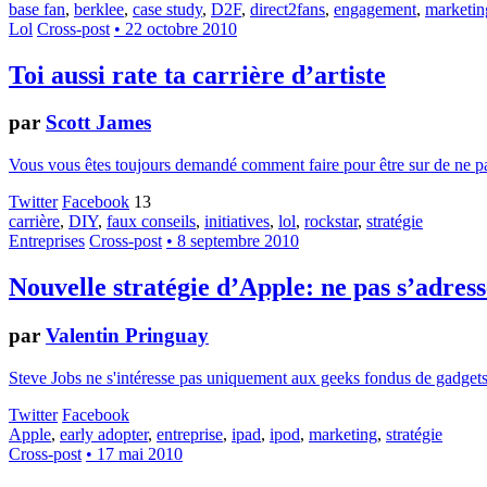
base fan
,
berklee
,
case study
,
D2F
,
direct2fans
,
engagement
,
marketin
Lol
Cross-post
• 22 octobre 2010
Toi aussi rate ta carrière d’artiste
par
Scott James
Vous vous êtes toujours demandé comment faire pour être sur de ne pas 
Twitter
Facebook
13
carrière
,
DIY
,
faux conseils
,
initiatives
,
lol
,
rockstar
,
stratégie
Entreprises
Cross-post
• 8 septembre 2010
Nouvelle stratégie d’Apple: ne pas s’adres
par
Valentin Pringuay
Steve Jobs ne s'intéresse pas uniquement aux geeks fondus de gadgets :
Twitter
Facebook
Apple
,
early adopter
,
entreprise
,
ipad
,
ipod
,
marketing
,
stratégie
Cross-post
• 17 mai 2010