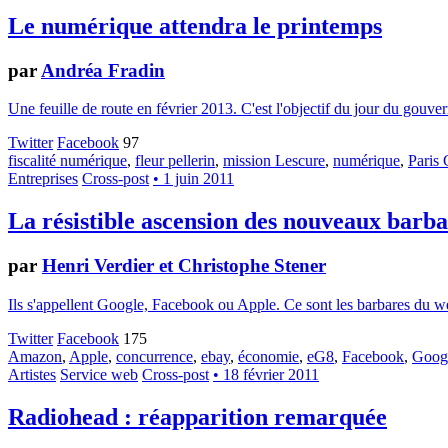
Le numérique attendra le printemps
par
Andréa Fradin
Une feuille de route en février 2013. C'est l'objectif du jour du gouver
Twitter
Facebook
97
fiscalité numérique
,
fleur pellerin
,
mission Lescure
,
numérique
,
Paris 
Entreprises
Cross-post
• 1 juin 2011
La résistible ascension des nouveaux barba
par
Henri Verdier et Christophe Stener
Ils s'appellent Google, Facebook ou Apple. Ce sont les barbares du we
Twitter
Facebook
175
Amazon
,
Apple
,
concurrence
,
ebay
,
économie
,
eG8
,
Facebook
,
Goog
Artistes
Service web
Cross-post
• 18 février 2011
Radiohead : réapparition remarquée