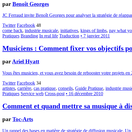
par
Benoît Georges
JC Ferraud invite Benoît Georges pour analyser la stratégie de réappa
Twitter
Facebook
48
come back
,
industrie musicale
,
initiatives
,
kings of limbs
,
pay what y
Pratiques
Branding
In real life
Traduction
• 7 janvier 2011
Musiciens : Comment fixer vos objectifs p
par
Ariel Hyatt
Vous êtes musicien, et vous avez besoin de rebooster votre projets en 
Twitter
Facebook
34
artistes
,
carrière
,
cas pratique
,
conseils
,
Guide Pratique
,
industrie musi
Pratiques
Service web
Cross-post
• 16 décembre 2010
Comment et quand mettre sa musique à dis
par
Toc-Arts
Un rappel des bases en matière de stratégie de diffusion musicale. Un