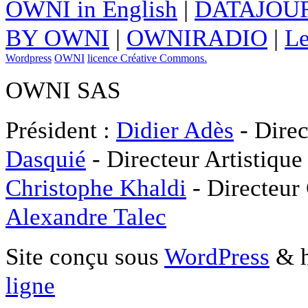
OWNI in English
|
DATAJOUR
BY OWNI
|
OWNIRADIO
|
Le
Wordpress
OWNI
licence Créative Commons.
OWNI SAS
Président :
Didier Adès
- Direc
Dasquié
- Directeur Artistique
Christophe Khaldi
- Directeur
Alexandre Talec
Site conçu sous
WordPress
& h
ligne