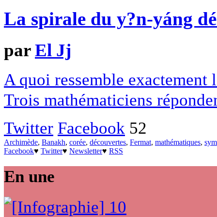
La spirale du y?n-yáng dé
par
El Jj
A quoi ressemble exactement la 
Trois mathématiciens répondent
Twitter
Facebook
52
Archimède
,
Banakh
,
corée
,
découvertes
,
Fermat
,
mathématiques
,
sym
Facebook
♥
Twitter
♥
Newsletter
♥
RSS
En une