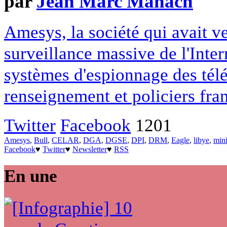
par
Jean Marc Manach
Amesys, la société qui avait 
surveillance massive de l'Inte
systèmes d'espionnage des télé
renseignement et policiers fran
Twitter
Facebook
1201
Amesys
,
Bull
,
CELAR
,
DGA
,
DGSE
,
DPI
,
DRM
,
Eagle
,
libye
,
mini
Facebook
♥
Twitter
♥
Newsletter
♥
RSS
En une