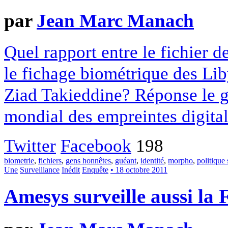
par
Jean Marc Manach
Quel rapport entre le fichier 
le fichage biométrique des Lib
Ziad Takieddine? Réponse le g
mondial des empreintes digital
Twitter
Facebook
198
biometrie
,
fichiers
,
gens honnêtes
,
guéant
,
identité
,
morpho
,
politique 
Une
Surveillance
Inédit
Enquête
• 18 octobre 2011
Amesys surveille aussi la 