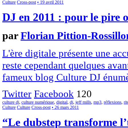
Culture
Cross-post
• 19 avril 2011
DJ en 2011 : pour le pire o
par
Florian Pittion-Rossillo
L'ère digitale présente une acc
reste cependant quelques avan
fameux blog Culture DJ énumè
Twitter
Facebook
120
culture dj
,
culture numérique
,
digital
,
dj
,
jeff mills
,
mp3
,
réflexions
,
ri
Culture
Culture
Cross-post
• 26 mars 2011
“Le dubstep transforme l’u