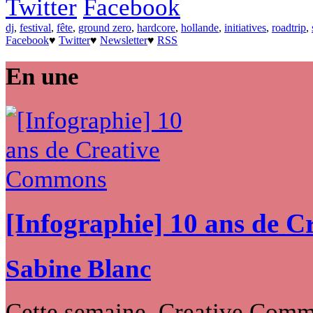
Twitter
Facebook
dj
,
festival
,
fête
,
ground zero
,
hardcore
,
hollande
,
initiatives
,
roadtrip
,
Facebook
♥
Twitter
♥
Newsletter
♥
RSS
En une
[Infographie] 10 ans de 
Sabine Blanc
Cette semaine, Creative Commo