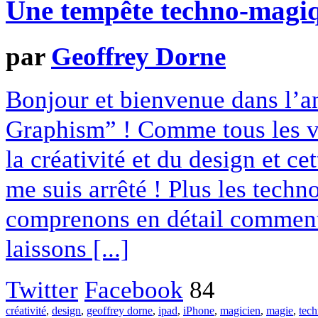
Une tempête techno-magiq
par
Geoffrey Dorne
Bonjour et bienvenue dans l’
Graphism” ! Comme tous les ve
la créativité et du design et ce
me suis arrêté ! Plus les tech
comprenons en détail comment
laissons [...]
Twitter
Facebook
84
créativité
,
design
,
geoffrey dorne
,
ipad
,
iPhone
,
magicien
,
magie
,
tec