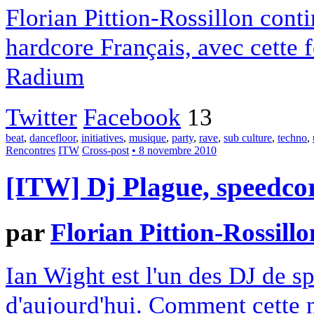
Florian Pittion-Rossillon cont
hardcore Français, avec cette f
Radium
Twitter
Facebook
13
beat
,
dancefloor
,
initiatives
,
musique
,
party
,
rave
,
sub culture
,
techno
,
Rencontres
ITW
Cross-post
• 8 novembre 2010
[ITW] Dj Plague, speedcor
par
Florian Pittion-Rossillo
Ian Wight est l'un des DJ de s
d'aujourd'hui. Comment cette n