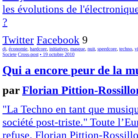
les évolutions de l'électroniqu
?
Twitter
Facebook
9
dj
,
économie
,
hardcore
,
initiatives
,
masque
,
nuit
,
speedcore
,
techno
,
v
Societe
Cross-post
• 19 octobre 2010
Qui a encore peur de la m
par
Florian Pittion-Rossillo
"La Techno en tant que musiqu
société post-triste." Toute l’Eu
refuse. Florian Pittion-Rossill