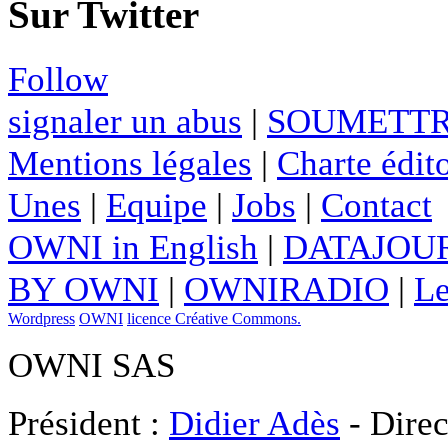
Sur Twitter
Follow
signaler un abus
|
SOUMETTR
Mentions légales
|
Charte édito
Unes
|
Equipe
|
Jobs
|
Contact
OWNI in English
|
DATAJOUR
BY OWNI
|
OWNIRADIO
|
Le
Wordpress
OWNI
licence Créative Commons.
OWNI SAS
Président :
Didier Adès
- Direc