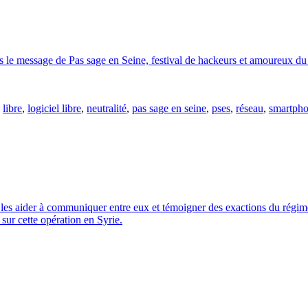
ros le message de Pas sage en Seine, festival de hackeurs et amoureux du
,
libre
,
logiciel libre
,
neutralité
,
pas sage en seine
,
pses
,
réseau
,
smartph
les aider à communiquer entre eux et témoigner des exactions du régime 
ur cette opération en Syrie.