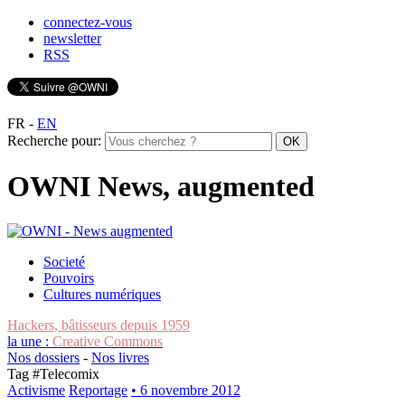
connectez-vous
newsletter
RSS
FR
-
EN
Recherche pour:
OWNI News, augmented
Societé
Pouvoirs
Cultures numériques
Hackers, bâtisseurs depuis 1959
la une :
Creative Commons
Nos dossiers
-
Nos livres
Tag #
Telecomix
Activisme
Reportage
• 6 novembre 2012