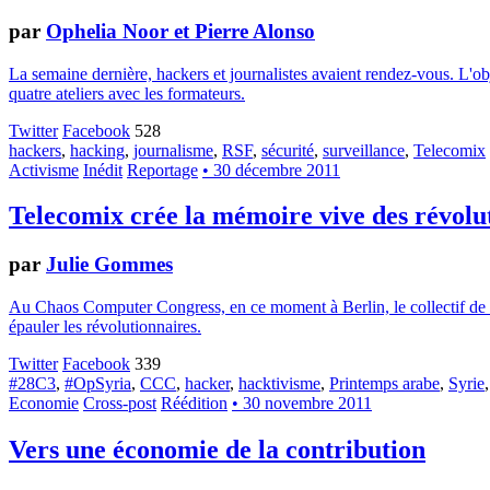
par
Ophelia Noor et Pierre Alonso
La semaine dernière, hackers et journalistes avaient rendez-vous. L'obj
quatre ateliers avec les formateurs.
Twitter
Facebook
528
hackers
,
hacking
,
journalisme
,
RSF
,
sécurité
,
surveillance
,
Telecomix
Activisme
Inédit
Reportage
• 30 décembre 2011
Telecomix crée la mémoire vive des révolu
par
Julie Gommes
Au Chaos Computer Congress, en ce moment à Berlin, le collectif de h
épauler les révolutionnaires.
Twitter
Facebook
339
#28C3
,
#OpSyria
,
CCC
,
hacker
,
hacktivisme
,
Printemps arabe
,
Syrie
Economie
Cross-post
Réédition
• 30 novembre 2011
Vers une économie de la contribution