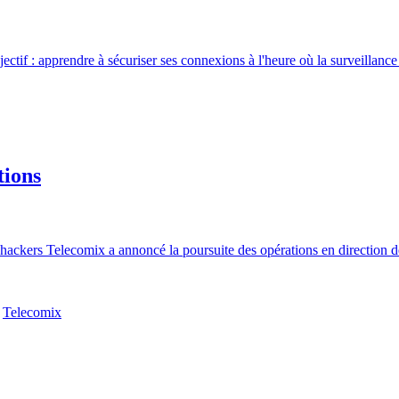
ectif : apprendre à sécuriser ses connexions à l'heure où la surveillanc
tions
ackers Telecomix a annoncé la poursuite des opérations en direction de
,
Telecomix