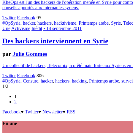
KheOps est l'un des hackers de l'opération menée en Syrie pour contourn
conseils apportés aux internautes syriens.
Twitter
Facebook
95
#OpSyria
,
hacker
,
hackers
,
hacktivisme
,
Printemps arabe
,
Syrie
,
Tele
Une
Activisme
Inédit
• 14 septembre 2011
Des hackers interviennent en Syrie
par
Julie Gommes
Un collectif de hackers, Telecomix, a prêté main forte aux Syriens en 
Twitter
Facebook
806
#OpSyria
,
Censure
,
hacker
,
hackers
,
hacking
,
Printemps arabe
,
survei
1/2
1
2
Facebook
♥
Twitter
♥
Newsletter
♥
RSS
En une