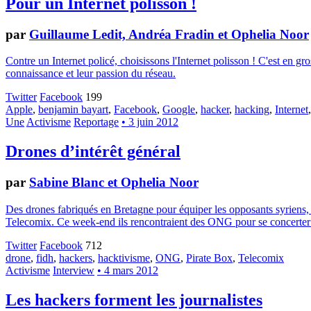
Pour un Internet polisson !
par
Guillaume Ledit, Andréa Fradin et Ophelia Noor
Contre un Internet policé, choisissons l'Internet polisson ! C'est en g
connaissance et leur passion du réseau.
Twitter
Facebook
199
Apple
,
benjamin bayart
,
Facebook
,
Google
,
hacker
,
hacking
,
Internet
Une
Activisme
Reportage
• 3 juin 2012
Drones d’intérêt général
par
Sabine Blanc et Ophelia Noor
Des drones fabriqués en Bretagne pour équiper les opposants syriens, 
Telecomix. Ce week-end ils rencontraient des ONG pour se concerter s
Twitter
Facebook
712
drone
,
fidh
,
hackers
,
hacktivisme
,
ONG
,
Pirate Box
,
Telecomix
Activisme
Interview
• 4 mars 2012
Les hackers forment les journalistes