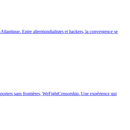
Atlantique. Entre altermondialistes et hackers, la convergence se
 Reporters sans frontières, WeFightCensorship. Une expérience qui