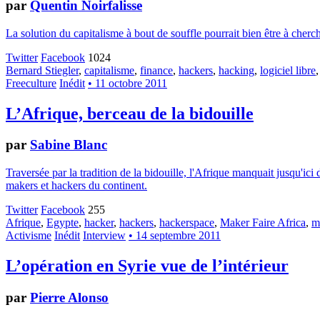
par
Quentin Noirfalisse
La solution du capitalisme à bout de souffle pourrait bien être à cher
Twitter
Facebook
1024
Bernard Stiegler
,
capitalisme
,
finance
,
hackers
,
hacking
,
logiciel libre
Freeculture
Inédit
• 11 octobre 2011
L’Afrique, berceau de la bidouille
par
Sabine Blanc
Traversée par la tradition de la bidouille, l'Afrique manquait jusqu'i
makers et hackers du continent.
Twitter
Facebook
255
Afrique
,
Egypte
,
hacker
,
hackers
,
hackerspace
,
Maker Faire Africa
,
m
Activisme
Inédit
Interview
• 14 septembre 2011
L’opération en Syrie vue de l’intérieur
par
Pierre Alonso