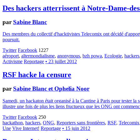
Des hackers atterrissent à Notre-Dame-de
par
Sabine Blanc
Des membres du collectif d'hacktivistes Telecomix ont décidé d'apporte
poursuit.
Twitter
Facebook
1227
aéroport
,
altermondialisme
,
anonymous
,
bzh powa
,
Ecologie
,
hackers
Activisme
Reportage
• 23 juillet 2012
RSF hacke la censure
par
Sabine Blanc et Ophelia Noor
Samedi, un hackaton était organisé à la Cantine à Paris pour tester la
illustre une fois de plus les liens fructueux que les ONG ont commencé
Twitter
Facebook
250
hackathon
,
hackers
,
ONG
,
Reporters sans frontières
,
RSF
,
Telecomix
Une
Vive Internet!
Reportage
• 15 juin 2012