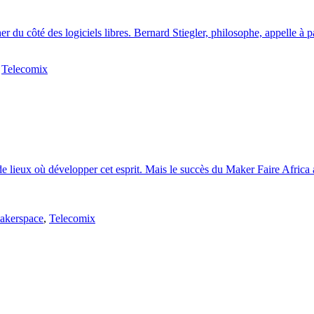
cher du côté des logiciels libres. Bernard Stiegler, philosophe, appelle
,
Telecomix
ci de lieux où développer cet esprit. Mais le succès du Maker Faire Afri
akerspace
,
Telecomix