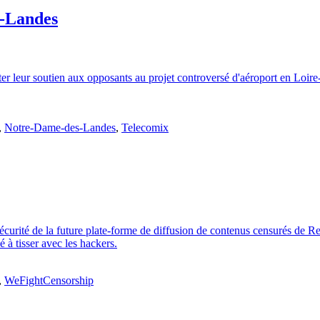
s-Landes
r leur soutien aux opposants au projet controversé d'aéroport en Loire-
,
Notre-Dame-des-Landes
,
Telecomix
 sécurité de la future plate-forme de diffusion de contenus censurés de
 à tisser avec les hackers.
,
WeFightCensorship