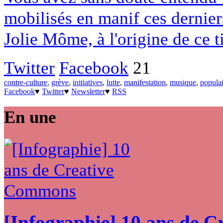
mobilisés en manif ces dernie
Jolie Môme, à l'origine de ce ti
Twitter
Facebook
21
contre-culture
,
grève
,
initiatives
,
lutte
,
manifestation
,
musique
,
populai
Facebook
♥
Twitter
♥
Newsletter
♥
RSS
En une
[Infographie] 10 ans de 