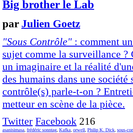
Big brother le Lab
par
Julien Goetz
"Sous Contrôle"
: comment un 
sujet comme la surveillance ?
un imaginaire et la réalité d'u
des humains dans une société s
contrôle(s) parle-t-on ? Entret
metteur en scène de la pièce.
Twitter
Facebook
216
asanisimasa
,
frédéric sonntag
,
Kafka
,
orwell
,
Philip K. Dick
,
sous-con