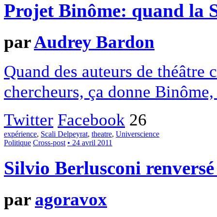
Projet Binôme: quand la Sc
par
Audrey Bardon
Quand des auteurs de théâtre 
chercheurs, ça donne Binôme, 
Twitter
Facebook
26
expérience
,
Scali Delpeyrat
,
theatre
,
Universcience
Politique
Cross-post
• 24 avril 2011
Silvio Berlusconi renvers
par
agoravox