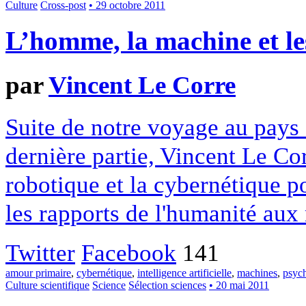
Culture
Cross-post
• 29 octobre 2011
L’homme, la machine et le
par
Vincent Le Corre
Suite de notre voyage au pays 
dernière partie, Vincent Le Cor
robotique et la cybernétique po
les rapports de l'humanité aux
Twitter
Facebook
141
amour primaire
,
cybernétique
,
intelligence artificielle
,
machines
,
psyc
Culture scientifique
Science
Sélection sciences
• 20 mai 2011