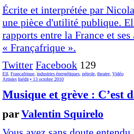
Écrite et interprétée par Nicol
une pièce d'utilité publique. E
rapports entre la France et ses
« Françafrique ».
Twitter
Facebook
129
Elf
,
Françafrique
,
industries énergétiques
,
pétrole
,
theatre
,
Vidéo
Artistes
Inédit
• 13 octobre 2010
Musique et grève : C’est d
par
Valentin Squirelo
Vous avez sans doute entendu "