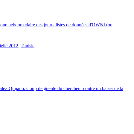
hronique hebdomadaire des journalistes de données d'OWNI (ou
ielle 2012
,
Tunisie
zalez-Quijano. Coup de gueule du chercheur contre un baiser de la