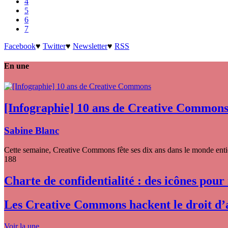
4
5
6
7
Facebook
♥
Twitter
♥
Newsletter
♥
RSS
En une
[Infographie] 10 ans de Creative Common
Sabine Blanc
Cette semaine, Creative Commons fête ses dix ans dans le monde entier
188
Charte de confidentialité : des icônes pour
Les Creative Commons hackent le droit d’
Voir la une