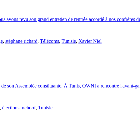
avons revu son grand entretien de rentrée accordé à nos confrères de
ge
,
stéphane richard
,
Télécoms
,
Tunisie
,
Xavier Niel
on de son Assemblée constituante. À Tunis, OWNI a rencontré l'avant-gar
,
élections
,
nchoof
,
Tunisie