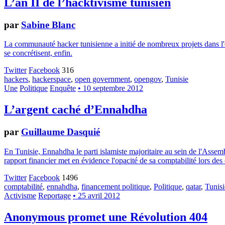
L’an II de l’hacktivisme tunisien
par
Sabine Blanc
La communauté hacker tunisienne a initié de nombreux projets dans l'é
se concrétisent, enfin.
Twitter
Facebook
316
hackers
,
hackerspace
,
open government
,
opengov
,
Tunisie
Une
Politique
Enquête
• 10 septembre 2012
L’argent caché d’Ennahdha
par
Guillaume Dasquié
En Tunisie, Ennahdha le parti islamiste majoritaire au sein de l'Assem
rapport financier met en évidence l'opacité de sa comptabilité lors des 
Twitter
Facebook
1496
comptabilité
,
ennahdha
,
financement politique
,
Politique
,
qatar
,
Tunisi
Activisme
Reportage
• 25 avril 2012
Anonymous promet une Révolution 404