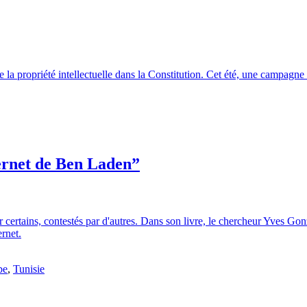
 de la propriété intellectuelle dans la Constitution. Cet été, une campagn
ternet de Ben Laden”
r certains, contestés par d'autres. Dans son livre, le chercheur Yves G
ernet.
be
,
Tunisie