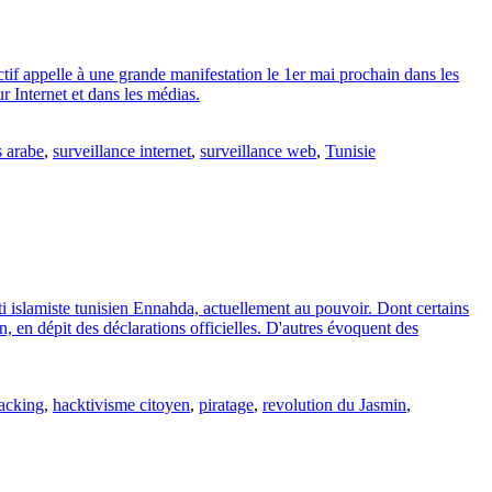
if appelle à une grande manifestation le 1er mai prochain dans les
ur Internet et dans les médias.
 arabe
,
surveillance internet
,
surveillance web
,
Tunisie
rti islamiste tunisien Ennahda, actuellement au pouvoir. Dont certains
, en dépit des déclarations officielles. D'autres évoquent des
acking
,
hacktivisme citoyen
,
piratage
,
revolution du Jasmin
,