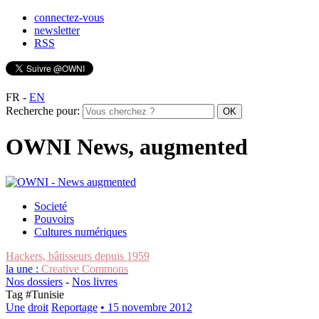
connectez-vous
newsletter
RSS
FR
-
EN
Recherche pour:
OWNI News, augmented
Societé
Pouvoirs
Cultures numériques
Hackers, bâtisseurs depuis 1959
la une :
Creative Commons
Nos dossiers
-
Nos livres
Tag #
Tunisie
Une
droit
Reportage
• 15 novembre 2012