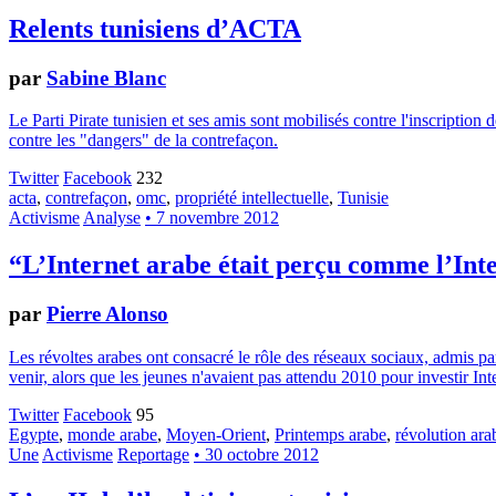
Relents tunisiens d’ACTA
par
Sabine Blanc
Le Parti Pirate tunisien et ses amis sont mobilisés contre l'inscription
contre les "dangers" de la contrefaçon.
Twitter
Facebook
232
acta
,
contrefaçon
,
omc
,
propriété intellectuelle
,
Tunisie
Activisme
Analyse
• 7 novembre 2012
“L’Internet arabe était perçu comme l’In
par
Pierre Alonso
Les révoltes arabes ont consacré le rôle des réseaux sociaux, admis pa
venir, alors que les jeunes n'avaient pas attendu 2010 pour investir Int
Twitter
Facebook
95
Egypte
,
monde arabe
,
Moyen-Orient
,
Printemps arabe
,
révolution ara
Une
Activisme
Reportage
• 30 octobre 2012