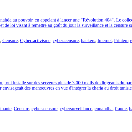
nahda au pouvoir, en appelant à lancer une "Révolution 404". Le collect
t de loi visant à remettre au goût du jour la surveillance et la censure s
,
Censure
,
Cyber-activisme
,
cyber-censure
,
hackers
,
Internet
,
Printemps
nu, ont installé sur des serveurs plus de 3 000 mails de dirigeants du pa
envisageait des manoeuvres en vue d'intégrer la charia au droit tunisien
tuante
,
Censure
,
cyber-censure
,
cybersurveillance
,
ennahdha
,
fraude
,
h