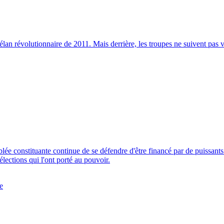
lan révolutionnaire de 2011. Mais derrière, les troupes ne suivent pas 
blée constituante continue de se défendre d'être financé par de puissant
élections qui l'ont porté au pouvoir.
e