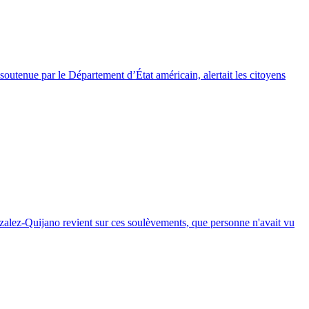
e soutenue par le Département d’État américain, alertait les citoyens
onzalez-Quijano revient sur ces soulèvements, que personne n'avait vu