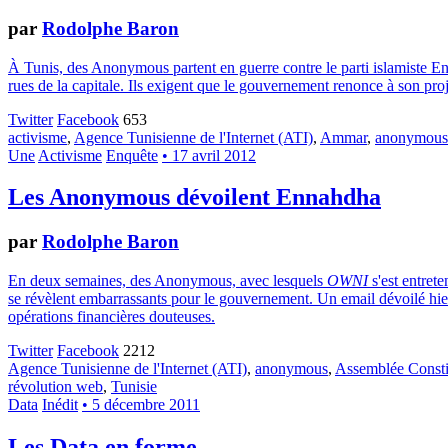
par
Rodolphe Baron
À Tunis, des Anonymous partent en guerre contre le parti islamiste En
rues de la capitale. Ils exigent que le gouvernement renonce à son proje
Twitter
Facebook
653
activisme
,
Agence Tunisienne de l'Internet (ATI)
,
Ammar
,
anonymous
Une
Activisme
Enquête
• 17 avril 2012
Les Anonymous dévoilent Ennahdha
par
Rodolphe Baron
En deux semaines, des Anonymous, avec lesquels
OWNI
s'est entrete
se révèlent embarrassants pour le gouvernement. Un email dévoilé hier 
opérations financières douteuses.
Twitter
Facebook
2212
Agence Tunisienne de l'Internet (ATI)
,
anonymous
,
Assemblée Consti
révolution web
,
Tunisie
Data
Inédit
• 5 décembre 2011
Les Data en forme