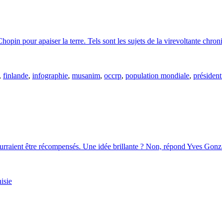
hopin pour apaiser la terre. Tels sont les sujets de la virevoltante c
,
finlande
,
infographie
,
musanim
,
occrp
,
population mondiale
,
président
ourraient être récompensés. Une idée brillante ? Non, répond Yves Gon
isie