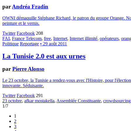
par
Andréa Fradin
OWNI démaquille Stéphane Richard, le patron du groupe Orange. Nous 
peinture et le vernis.
Twitter
Facebook
208
FAI
,
France Telecom
,
free
,
Internet
,
Internet illimité
,
opérateurs
,
oran
Politique
Reportage
• 29 août 2011
La Tunisie 2.0 est aux urnes
par
Pierre Alonso
Le 23 octobre, la Tunisie a rendez-vous avec l'Histoire, pour l'électi
innovante. Séduisante.
Twitter
Facebook
291
23 octobre
,
afkar mostakella
,
Assemblée Constituante
,
crowdsourcing
1/7
1
2
3