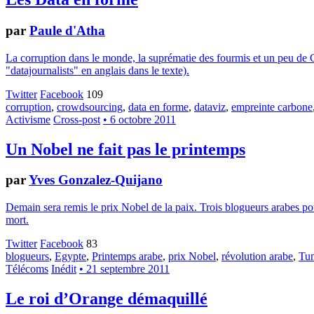
par
Paule d'Atha
La corruption dans le monde, la suprématie des fourmis et un peu de C
"datajournalists" en anglais dans le texte).
Twitter
Facebook
109
corruption
,
crowdsourcing
,
data en forme
,
dataviz
,
empreinte carbone
Activisme
Cross-post
• 6 octobre 2011
Un Nobel ne fait pas le printemps
par
Yves Gonzalez-Quijano
Demain sera remis le prix Nobel de la paix. Trois blogueurs arabes p
mort.
Twitter
Facebook
83
blogueurs
,
Egypte
,
Printemps arabe
,
prix Nobel
,
révolution arabe
,
Tun
Télécoms
Inédit
• 21 septembre 2011
Le roi d’Orange démaquillé