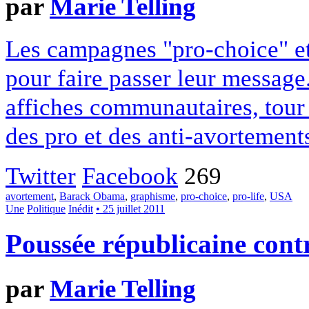
par
Marie Telling
Les campagnes "pro-choice" et
pour faire passer leur message
affiches communautaires, tour
des pro et des anti-avortement
Twitter
Facebook
269
avortement
,
Barack Obama
,
graphisme
,
pro-choice
,
pro-life
,
USA
Une
Politique
Inédit
• 25 juillet 2011
Poussée républicaine cont
par
Marie Telling