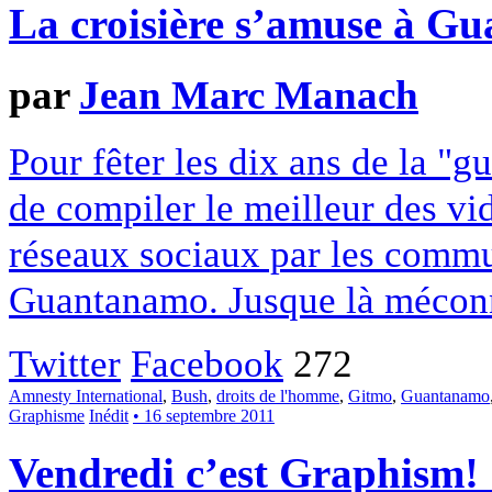
La croisière s’amuse à G
par
Jean Marc Manach
Pour fêter les dix ans de la "
de compiler le meilleur des vi
réseaux sociaux par les commu
Guantanamo. Jusque là méconn
Twitter
Facebook
272
Amnesty International
,
Bush
,
droits de l'homme
,
Gitmo
,
Guantanamo
Graphisme
Inédit
• 16 septembre 2011
Vendredi c’est Graphism!