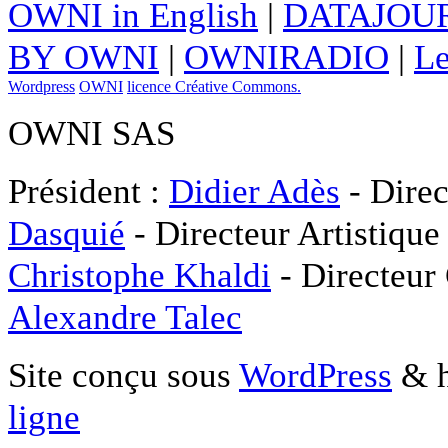
OWNI in English
|
DATAJOUR
BY OWNI
|
OWNIRADIO
|
Le
Wordpress
OWNI
licence Créative Commons.
OWNI SAS
Président :
Didier Adès
- Direc
Dasquié
- Directeur Artistique
Christophe Khaldi
- Directeur
Alexandre Talec
Site conçu sous
WordPress
& h
ligne