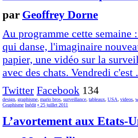
par
Geoffrey Dorne
Au programme cette semaine :
qui danse, l'imaginaire nouve
papier, une vidéo sur la surv
avec des chats. Vendredi c'est 
Twitter
Facebook
134
design
,
graphisme
,
mario bros
,
surveillance
,
tableaux
,
USA
,
videos
,
w
Graphisme
Inédit
• 25 juillet 2011
L’avortement aux Etats-U