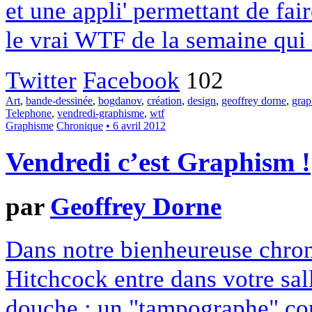
et une appli' permettant de fai
le vrai WTF de la semaine qu
Twitter
Facebook
102
Art
,
bande-dessinée
,
bogdanov
,
création
,
design
,
geoffrey dorne
,
grap
Telephone
,
vendredi-graphisme
,
wtf
Graphisme
Chronique
• 6 avril 2012
Vendredi c’est Graphism !
par
Geoffrey Dorne
Dans notre bienheureuse chron
Hitchcock entre dans votre sall
douche ; un "tampographe" con