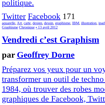
politique.
Twitter
Facebook
171
aquarelle
,
Art
,
carte
,
design
,
dessin
,
graphisme
,
IBM
,
illustration
,
ipad
Graphisme
Chronique
• 13 avril 2012
Vendredi c’est Graphism
par
Geoffrey Dorne
Préparez vos yeux pour un voy
transformer un outil de techn
1984, où trouver des robes mo
graphiques de Facebook, Twitt