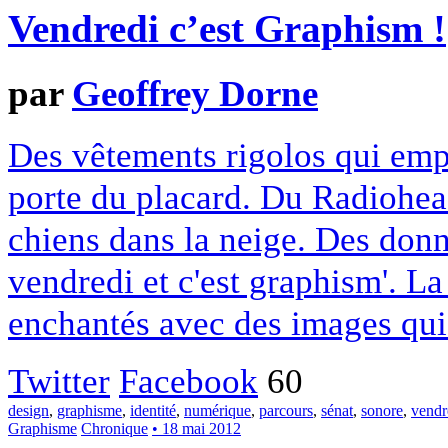
Vendredi c’est Graphism !
par
Geoffrey Dorne
Des vêtements rigolos qui empê
porte du placard. Du Radiohe
chiens dans la neige. Des donné
vendredi et c'est graphism'. L
enchantés avec des images qui
Twitter
Facebook
60
design
,
graphisme
,
identité
,
numérique
,
parcours
,
sénat
,
sonore
,
vendr
Graphisme
Chronique
• 18 mai 2012