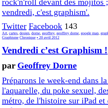
rock'n'roll devant des mojitos 
vendredi, c'est graphism'.
Twitter
Facebook
143
Art
,
cartes
,
design
,
dorne
,
geoffrey
,
geoffrey dorne
,
google map
,
grap
Graphisme
Chronique
• 20 avril 2012
Vendredi c’est Graphism !
par
Geoffrey Dorne
Préparons le week-end dans la
l'aquarelle, du poke sexuel, d
métro, de l'histoire sur iPad e