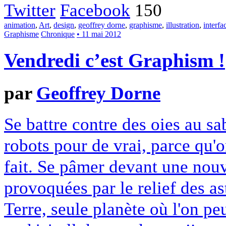
Twitter
Facebook
150
animation
,
Art
,
design
,
geoffrey dorne
,
graphisme
,
illustration
,
interfa
Graphisme
Chronique
• 11 mai 2012
Vendredi c’est Graphism !
par
Geoffrey Dorne
Se battre contre des oies au sa
robots pour de vrai, parce qu'
fait. Se pâmer devant une nouv
provoquées par le relief des as
Terre, seule planète où l'on p