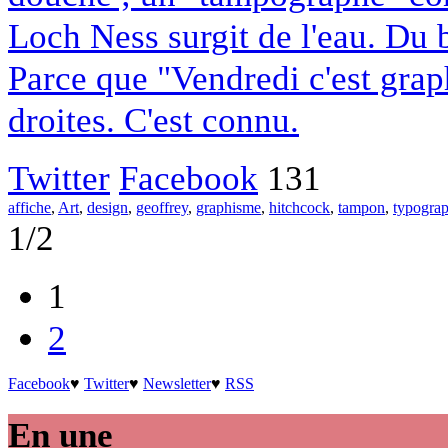
Loch Ness surgit de l'eau. Du b
Parce que "Vendredi c'est grap
droites. C'est connu.
Twitter
Facebook
131
affiche
,
Art
,
design
,
geoffrey
,
graphisme
,
hitchcock
,
tampon
,
typograp
1/2
1
2
Facebook
♥
Twitter
♥
Newsletter
♥
RSS
En une