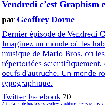
Vendredi c’est Graphism et 
par
Geoffrey Dorne
Dernier épisode de Vendredi C'
Imaginez un monde où les habi
musique de Mario Bros, où les 
répertoriées scientifiquement,
oeufs d'autruche. Un monde r
typographique.
Twitter
Facebook
70
Art
,
création
,
design
,
fossiles
,
geoffrey
,
graphisme
,
poesie
,
relique
,
ty