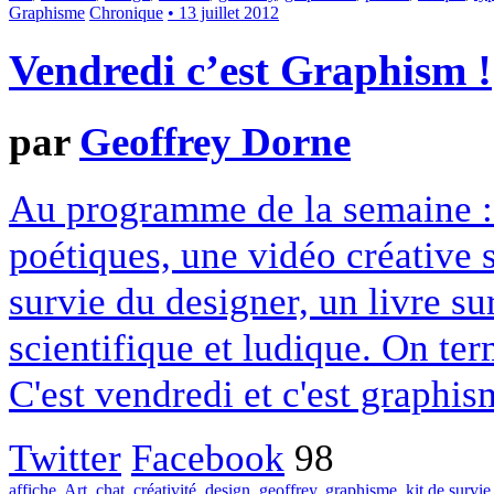
Graphisme
Chronique
• 13 juillet 2012
Vendredi c’est Graphism !
par
Geoffrey Dorne
Au programme de la semaine : 
poétiques, une vidéo créative 
survie du designer, un livre su
scientifique et ludique. On ter
C'est vendredi et c'est graphis
Twitter
Facebook
98
affiche
,
Art
,
chat
,
créativité
,
design
,
geoffrey
,
graphisme
,
kit de survie