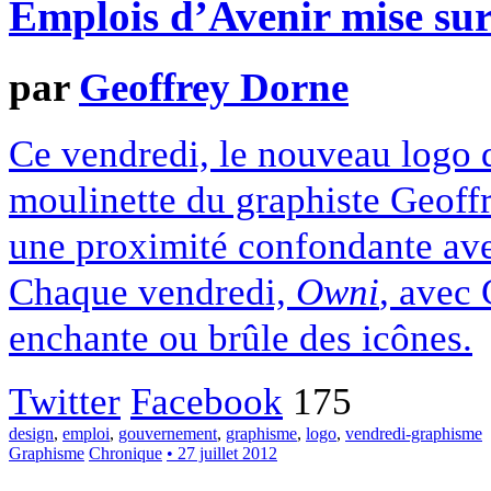
Emplois d’Avenir mise sur
par
Geoffrey Dorne
Ce vendredi, le nouveau logo d
moulinette du graphiste Geoffr
une proximité confondante avec
Chaque vendredi,
Owni
, avec
enchante ou brûle des icônes.
Twitter
Facebook
175
design
,
emploi
,
gouvernement
,
graphisme
,
logo
,
vendredi-graphisme
Graphisme
Chronique
• 27 juillet 2012