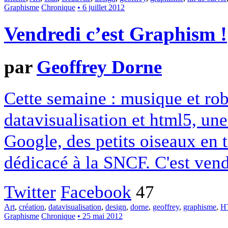
Graphisme
Chronique
• 6 juillet 2012
Vendredi c’est Graphism !
par
Geoffrey Dorne
Cette semaine : musique et rob
datavisualisation et html5, un
Google, des petits oiseaux en
dédicacé à la SNCF. C'est vend
Twitter
Facebook
47
Art
,
création
,
datavisualisation
,
design
,
dorne
,
geoffrey
,
graphisme
,
H
Graphisme
Chronique
• 25 mai 2012