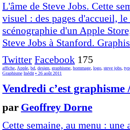
L'âme de Steve Jobs. Cette se
visuel : des pages d'accueil, l
scénographie d'un Apple Store,
Steve Jobs à Stanford. Graphi
Twitter
Facebook
175
affiche
,
Apple
,
bd
,
design
,
graphisme
,
hommage
,
logo
,
steve jobs
,
typ
Graphisme
Inédit
• 26 août 2011
Vendredi c’est graphisme
par
Geoffrey Dorne
Cette semaine, au menu : une af