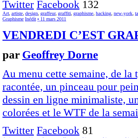
Twitter
Facebook
132
Art
,
artiste
,
design
,
graffeur
,
graffiti
,
graphisme
,
hacking
,
new-york
,
t
Graphisme
Inédit
• 11 mars 2011
VENDREDI C’EST GRAP
par
Geoffrey Dorne
Au menu cette semaine, de la t
racontée, un pinceau pour pein
dessin en ligne minimaliste, un
colorées et le WTF de la semai
Twitter
Facebook
81