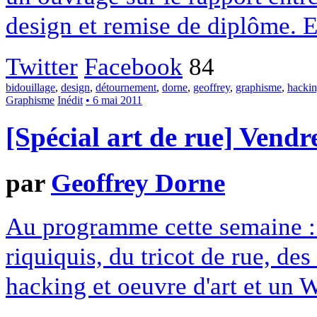
design et remise de diplôme. E
Twitter
Facebook
84
bidouillage
,
design
,
détournement
,
dorne
,
geoffrey
,
graphisme
,
hacki
Graphisme
Inédit
• 6 mai 2011
[Spécial art de rue] Vend
par
Geoffrey Dorne
Au programme cette semaine : g
riquiquis, du tricot de rue, de
hacking et oeuvre d'art et un W