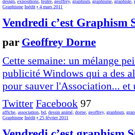
design
,
expositions
,
feutre
,
geoffrey
,
graphism
,
graphisme
,
graphiste
,
Graphisme
Inédit
• 4 mars 2011
Vendredi c’est Graphism 
par
Geoffrey Dorne
Cette semaine: un mélange pei
publicité Windows qui a des a
pour sauver l'Association... e
Twitter
Facebook
97
affiche
,
association
,
bd
,
dessin animé
,
dorne
,
geoffrey
,
graphism
,
grap
Graphisme
Inédit
• 25 février 2011
Vendredi c’est graphism 