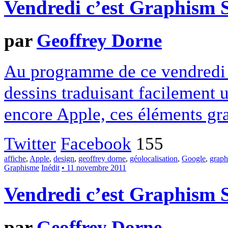
Vendredi c’est Graphism
par
Geoffrey Dorne
Au programme de ce vendredi u
dessins traduisant facilement
encore Apple, ces éléments gra
Twitter
Facebook
155
affiche
,
Apple
,
design
,
geoffrey dorne
,
géolocalisation
,
Google
,
grap
Graphisme
Inédit
• 11 novembre 2011
Vendredi c’est Graphism
par
Geoffrey Dorne