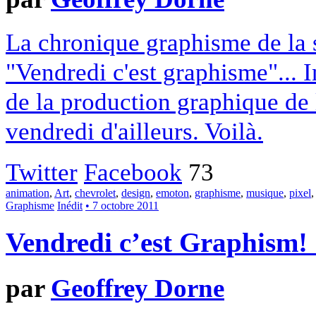
La chronique graphisme de la 
"Vendredi c'est graphisme"... I
de la production graphique de
vendredi d'ailleurs. Voilà.
Twitter
Facebook
73
animation
,
Art
,
chevrolet
,
design
,
emoton
,
graphisme
,
musique
,
pixel
Graphisme
Inédit
• 7 octobre 2011
Vendredi c’est Graphism!
par
Geoffrey Dorne