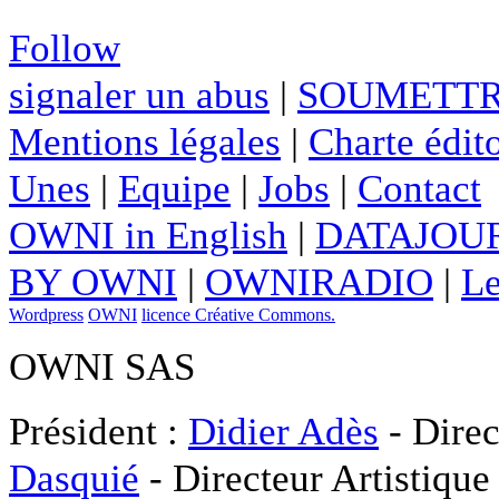
Follow
signaler un abus
|
SOUMETTR
Mentions légales
|
Charte édito
Unes
|
Equipe
|
Jobs
|
Contact
OWNI in English
|
DATAJOUR
BY OWNI
|
OWNIRADIO
|
Le
Wordpress
OWNI
licence Créative Commons.
OWNI SAS
Président :
Didier Adès
- Direc
Dasquié
- Directeur Artistique