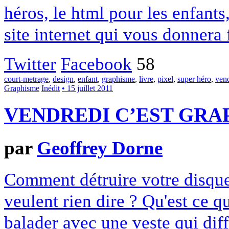
héros, le html pour les enfants
site internet qui vous donnera 
Twitter
Facebook
58
court-metrage
,
design
,
enfant
,
graphisme
,
livre
,
pixel
,
super héro
,
ven
Graphisme
Inédit
• 15 juillet 2011
VENDREDI C’EST GRAP
par
Geoffrey Dorne
Comment détruire votre disque
veulent rien dire ? Qu'est ce q
balader avec une veste qui dif