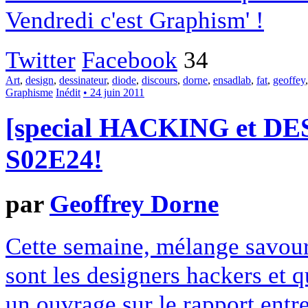
Vendredi c'est Graphism' !
Twitter
Facebook
34
Art
,
design
,
dessinateur
,
diode
,
discours
,
dorne
,
ensadlab
,
fat
,
geoffey
Graphisme
Inédit
• 24 juin 2011
[special HACKING et DES
S02E24!
par
Geoffrey Dorne
Cette semaine, mélange savour
sont les designers hackers et q
un ouvrage sur le rapport entr