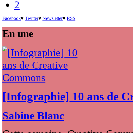
2
Facebook
♥
Twitter
♥
Newsletter
♥
RSS
En une
[Infographie] 10 ans de 
Sabine Blanc