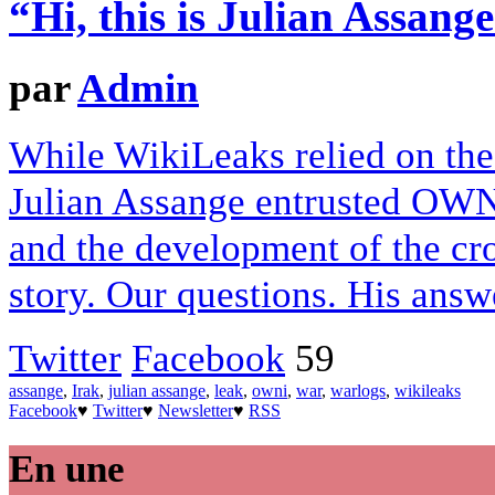
“Hi, this is Julian Assang
par
Admin
While WikiLeaks relied on the 
Julian Assange entrusted OWNI
and the development of the cr
story. Our questions. His answ
Twitter
Facebook
59
assange
,
Irak
,
julian assange
,
leak
,
owni
,
war
,
warlogs
,
wikileaks
Facebook
♥
Twitter
♥
Newsletter
♥
RSS
En une