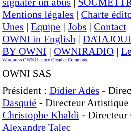
signaler un abus
|
SOUMETTR
Mentions légales
|
Charte édito
Unes
|
Equipe
|
Jobs
|
Contact
OWNI in English
|
DATAJOUR
BY OWNI
|
OWNIRADIO
|
Le
Wordpress
OWNI
licence Créative Commons.
OWNI SAS
Président :
Didier Adès
- Direc
Dasquié
- Directeur Artistique
Christophe Khaldi
- Directeur
Alexandre Talec