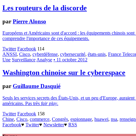
Les routeurs de la discorde
par
Pierre Alonso
Européens et Américains sont d'accord : les équipements chinois sont m
comprendre l'importance de ces équipements.
Twitter
Facebook
114
ANSSI
,
Cisco
,
cyberdéfense
,
cybersecurité
,
états-unis
,
France Telec
Une
Surveillance
Analyse
• 11 octobre 2012
Washington chinoise sur le cyberespace
par
Guillaume Dasquié
Seuls les services secrets des États-Unis, et un peu d'Europe, auraient
américains. Pas très
fair play
.
Twitter
Facebook
158
Chine
,
Cisco
,
commerce
,
Congrès
,
espionnage
,
huawei
,
nsa
,
renseig
Facebook
♥
Twitter
♥
Newsletter
♥
RSS