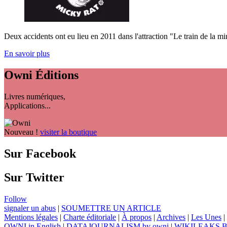
Deux accidents ont eu lieu en 2011 dans l'attraction "Le train de la mi
En savoir plus
Owni
Éditions
Livres numériques,
Applications...
Nouveau !
visiter la boutique
Sur Facebook
Sur Twitter
Follow
signaler un abus
|
SOUMETTRE UN ARTICLE
Mentions légales
|
Charte éditoriale
|
À propos
|
Archives
|
Les Unes
|
OWNI in English
|
DATAJOURNALISM by owni
|
WIKILEAKS 