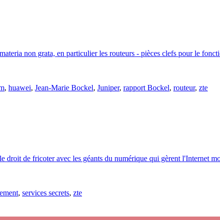
ateria non grata, en particulier les routeurs - pièces clefs pour le fon
om
,
huawei
,
Jean-Marie Bockel
,
Juniper
,
rapport Bockel
,
routeur
,
zte
 le droit de fricoter avec les géants du numérique qui gèrent l'Internet 
nement
,
services secrets
,
zte