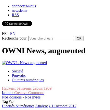
connectez-vous
newsletter
RSS
FR
-
EN
Recherche pour:
OWNI News, augmented
Societé
Pouvoirs
Cultures numériques
Hackers, bâtisseurs depuis 1959
la une :
Creative Commons
Nos dossiers
-
Nos livres
Tag #
zte
Libertés Numériques
Analyse
• 11 octobre 2012