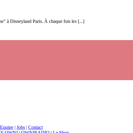
ne" à Disneyland Paris. À chaque fois les [...]
Equipe
|
Jobs
|
Contact
BY OWNI
|
OWNIRADIO
|
Le Shop