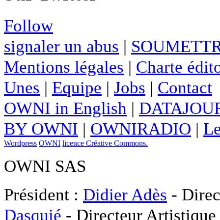
Follow
signaler un abus
|
SOUMETTR
Mentions légales
|
Charte édito
Unes
|
Equipe
|
Jobs
|
Contact
OWNI in English
|
DATAJOUR
BY OWNI
|
OWNIRADIO
|
Le
Wordpress
OWNI
licence Créative Commons.
OWNI SAS
Président :
Didier Adès
- Direc
Dasquié
- Directeur Artistique