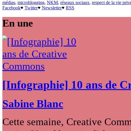
médias
,
microblogging
,
NKM
,
réseaux sociaux
,
respect de la vie priv
Facebook
♥
Twitter
♥
Newsletter
♥
RSS
En une
[Infographie] 10 ans de 
Sabine Blanc
Cette semaine, Creative Commo