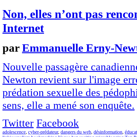
Non, elles n’ont pas renco
Internet
par
Emmanuelle Erny-New
Nouvelle passagère canadienn
Newton revient sur l'image e
prédation sexuelle des pédophil
sens, elle a mené son enquête.
Twitter
Facebook
adolescence
,
cyber-prédateur
,
dangers du web
,
désinformation
,
éduca