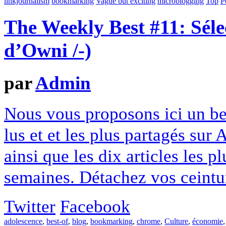
linkjournalism
bookmarking
Vague but exciting
microblogging
Top
P
The Weekly Best #11: Séle
d’Owni /-)
par
Admin
Nous vous proposons ici un best
lus et et les plus partagés sur
ainsi que les dix articles les p
semaines. Détachez vos ceintur
Twitter
Facebook
adolescence
,
best-of
,
blog
,
bookmarking
,
chrome
,
Culture
,
économie