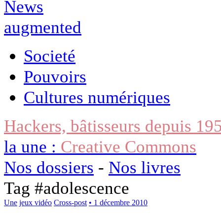
Societé
Pouvoirs
Cultures numériques
Hackers, bâtisseurs depuis 19
la une :
Creative Commons
Nos dossiers
-
Nos livres
Tag #
adolescence
Une
jeux vidéo
Cross-post
• 1 décembre 2010