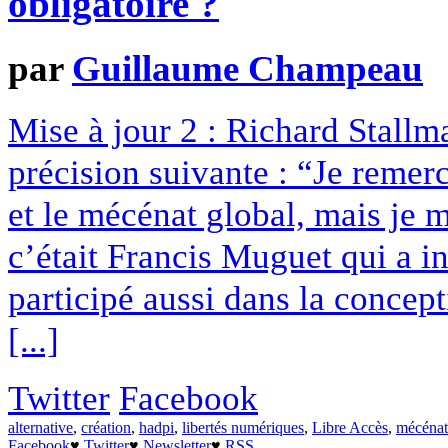
obligatoire ?
par
Guillaume Champeau
Mise à jour 2 : Richard Stall
précision suivante : “Je remer
et le mécénat global, mais je 
c’était Francis Muguet qui a i
participé aussi dans la conce
[...]
Twitter
Facebook
alternative
,
création
,
hadpi
,
libertés numériques
,
Libre Accès
,
mécénat
Facebook
♥
Twitter
♥
Newsletter
♥
RSS