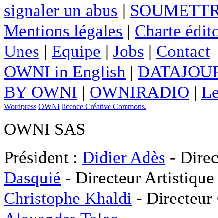
signaler un abus
|
SOUMETTR
Mentions légales
|
Charte édito
Unes
|
Equipe
|
Jobs
|
Contact
OWNI in English
|
DATAJOUR
BY OWNI
|
OWNIRADIO
|
Le
Wordpress
OWNI
licence Créative Commons.
OWNI SAS
Président :
Didier Adès
- Direc
Dasquié
- Directeur Artistique
Christophe Khaldi
- Directeur