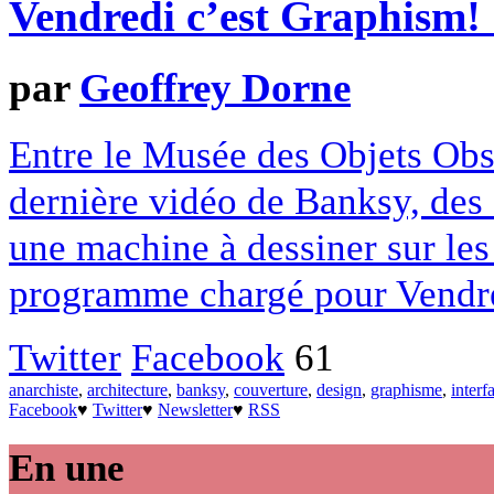
Vendredi c’est Graphism!
par
Geoffrey Dorne
Entre le Musée des Objets Obsol
dernière vidéo de Banksy, des 
une machine à dessiner sur les
programme chargé pour Vendred
Twitter
Facebook
61
anarchiste
,
architecture
,
banksy
,
couverture
,
design
,
graphisme
,
interf
Facebook
♥
Twitter
♥
Newsletter
♥
RSS
En une