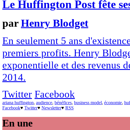
Le Huffington Post fête se
par
Henry Blodget
En seulement 5 ans d'existence
premiers profits. Henry Blodge
exponentielle et des revenus d
2014.
Twitter
Facebook
ariana huffington
,
audience
,
bénéfices
,
business model
,
économie
,
huf
Facebook
♥
Twitter
♥
Newsletter
♥
RSS
En une