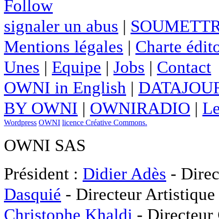
Follow
signaler un abus
|
SOUMETTR
Mentions légales
|
Charte édito
Unes
|
Equipe
|
Jobs
|
Contact
OWNI in English
|
DATAJOUR
BY OWNI
|
OWNIRADIO
|
Le
Wordpress
OWNI
licence Créative Commons.
OWNI SAS
Président :
Didier Adès
- Direc
Dasquié
- Directeur Artistique
Christophe Khaldi
- Directeur