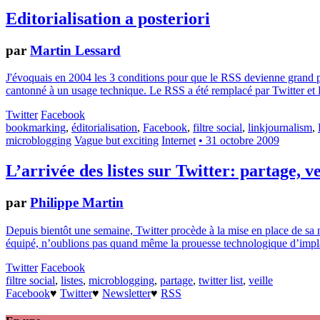
Editorialisation a posteriori
par
Martin Lessard
J'évoquais en 2004 les 3 conditions pour que le RSS devienne grand publ
cantonné à un usage technique. Le RSS a été remplacé par Twitter et
Twitter
Facebook
bookmarking
,
éditorialisation
,
Facebook
,
filtre social
,
linkjournalism
,
microblogging
Vague but exciting
Internet
• 31 octobre 2009
L’arrivée des listes sur Twitter: partage, vei
par
Philippe Martin
Depuis bientôt une semaine, Twitter procède à la mise en place de sa n
équipé, n’oublions pas quand même la prouesse technologique d’implant
Twitter
Facebook
filtre social
,
listes
,
microblogging
,
partage
,
twitter list
,
veille
Facebook
♥
Twitter
♥
Newsletter
♥
RSS