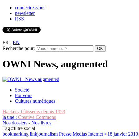
connectez-vous
newsletter
RSS
FR
-
EN
Recherche pour:
OWNI News, augmented
Societé
Pouvoirs
Cultures numériques
Hackers, bâtisseurs depuis 1959
la une :
Creative Commons
Nos dossiers
-
Nos livres
Tag #
filtre social
bookmarking
linkjournalism
Presse
Medias
Internet
• 18 janvier 2010