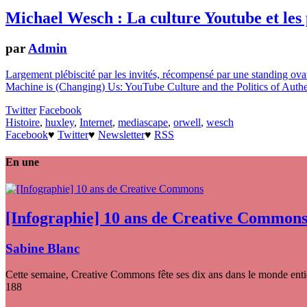
Michael Wesch : La culture Youtube et les p
par
Admin
Largement plébiscité par les invités, récompensé par une standing ova
Machine is (Changing) Us: YouTube Culture and the Politics of Authenti
Twitter
Facebook
Histoire
,
huxley
,
Internet
,
mediascape
,
orwell
,
wesch
Facebook
♥
Twitter
♥
Newsletter
♥
RSS
En une
[Infographie] 10 ans de Creative Common
Sabine Blanc
Cette semaine, Creative Commons fête ses dix ans dans le monde entier
188