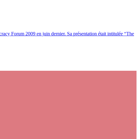
racy Forum 2009 en juin dernier. Sa présentation était intitulée “The