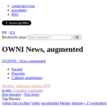
connectez-vous
newsletter
RSS
FR
-
EN
Recherche pour:
OWNI News, augmented
Societé
Pouvoirs
Cultures numériques
Hackers, bâtisseurs depuis 1959
la une :
Creative Commons
Nos dossiers
-
Nos livres
Tag #
huxley
Vague but exciting
Vidéo
socialmedia
Medias
Internet
• 15 septembre