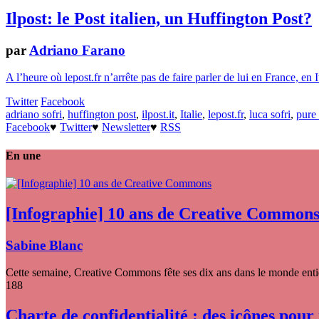
Ilpost: le Post italien, un Huffington Post?
par
Adriano Farano
A l’heure où lepost.fr n’arrête pas de faire parler de lui en France, en I
Twitter
Facebook
adriano sofri
,
huffington post
,
ilpost.it
,
Italie
,
lepost.fr
,
luca sofri
,
pure
Facebook
♥
Twitter
♥
Newsletter
♥
RSS
En une
[Infographie] 10 ans de Creative Common
Sabine Blanc
Cette semaine, Creative Commons fête ses dix ans dans le monde entier
188
Charte de confidentialité : des icônes pour