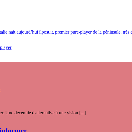
talie naît aujourd’hui ilpost.it, premier pure-player de la péninsule, très 
 player
s
. Une décennie d'alternative à une vision [...]
 informer