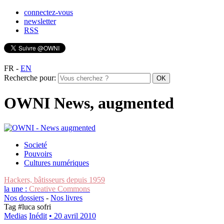
connectez-vous
newsletter
RSS
FR
-
EN
Recherche pour:
OWNI News, augmented
Societé
Pouvoirs
Cultures numériques
Hackers, bâtisseurs depuis 1959
la une :
Creative Commons
Nos dossiers
-
Nos livres
Tag #
luca sofri
Medias
Inédit
• 20 avril 2010