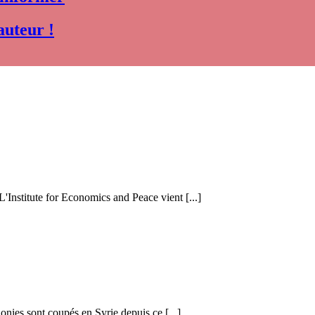
auteur !
 L'Institute for Economics and Peace vient [...]
honies sont coupés en Syrie depuis ce [...]