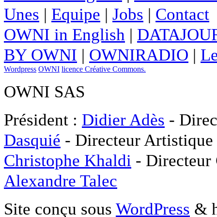
Unes
|
Equipe
|
Jobs
|
Contact
OWNI in English
|
DATAJOUR
BY OWNI
|
OWNIRADIO
|
Le
Wordpress
OWNI
licence Créative Commons.
OWNI SAS
Président :
Didier Adès
- Direc
Dasquié
- Directeur Artistique
Christophe Khaldi
- Directeur
Alexandre Talec
Site conçu sous
WordPress
& h