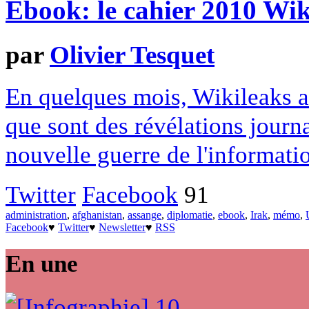
Ebook: le cahier 2010 Wik
par
Olivier Tesquet
En quelques mois, Wikileaks a
que sont des révélations journa
nouvelle guerre de l'informati
Twitter
Facebook
91
administration
,
afghanistan
,
assange
,
diplomatie
,
ebook
,
Irak
,
mémo
,
Facebook
♥
Twitter
♥
Newsletter
♥
RSS
En une