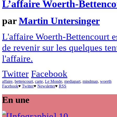
L’affaire Woerth-Bettencou
par
Martin Untersinger
L'affaire Woerth-Bettencourt 
de revenir sur les quelques t
l'affaire.
Twitter
Facebook
affaire
,
bettencourt
,
carte
,
Le Monde
,
mediapart
,
mindmap
,
woerth
Facebook
♥
Twitter
♥
Newsletter
♥
RSS
En une