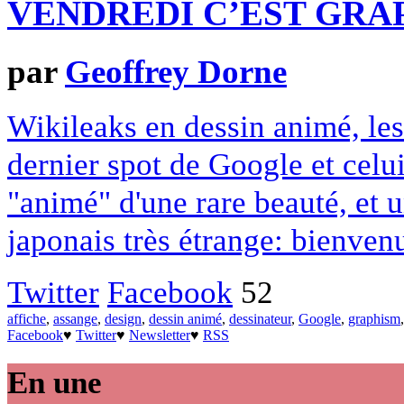
VENDREDI C’EST GRAP
par
Geoffrey Dorne
Wikileaks en dessin animé, les 
dernier spot de Google et celui
"animé" d'une rare beauté, et
japonais très étrange: bienven
Twitter
Facebook
52
affiche
,
assange
,
design
,
dessin animé
,
dessinateur
,
Google
,
graphism
Facebook
♥
Twitter
♥
Newsletter
♥
RSS
En une