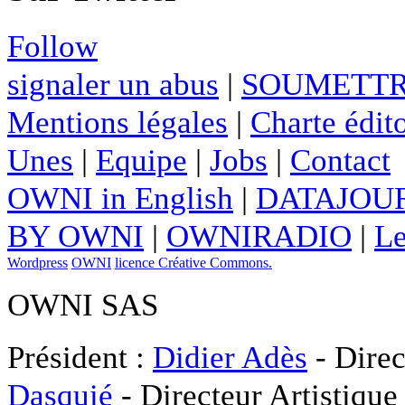
Follow
signaler un abus
|
SOUMETTR
Mentions légales
|
Charte édito
Unes
|
Equipe
|
Jobs
|
Contact
OWNI in English
|
DATAJOUR
BY OWNI
|
OWNIRADIO
|
Le
Wordpress
OWNI
licence Créative Commons.
OWNI SAS
Président :
Didier Adès
- Direc
Dasquié
- Directeur Artistique